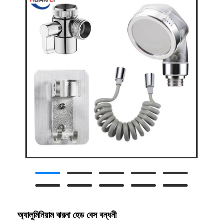
অ্যালুমিনিয়াম ঝরনা হেড বেস বন্ধনী