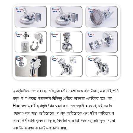
অ্যালুমিনিয়াম শাওয়ার হেড বেস ব্র্যাকেটের নকশা সহজ এবং উদার, এবং লাইনগুলি
মসৃণ, যা বাথরুমের সাজসজ্জার বিভিন্ন শৈলীতে ভালভাবে একত্রিত হতে পারে।
Huaner একটি অ্যালুমিনিয়াম ঝরনা মাথা বেস বন্ধনী কারখানা, এই সমর্থন
এছাড়াও ভাল জারা প্রতিরোধের, বার্ধক্য প্রতিরোধের এবং মরিচা প্রতিরোধের
আছে, দীর্ঘমেয়াদী ব্যবহার বিকৃতি, বিবর্ণতা বা মরিচা সহজ নয়, তার সুন্দর চেহারা
এবং নির্ভরযোগ্য ব্যবহারিকতা বজায় রাখা.