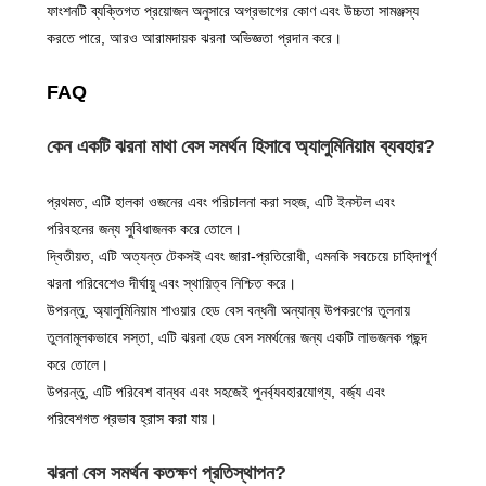
ফাংশনটি ব্যক্তিগত প্রয়োজন অনুসারে অগ্রভাগের কোণ এবং উচ্চতা সামঞ্জস্য
করতে পারে, আরও আরামদায়ক ঝরনা অভিজ্ঞতা প্রদান করে।
FAQ
কেন একটি ঝরনা মাথা বেস সমর্থন হিসাবে অ্যালুমিনিয়াম ব্যবহার?
প্রথমত, এটি হালকা ওজনের এবং পরিচালনা করা সহজ, এটি ইনস্টল এবং
পরিবহনের জন্য সুবিধাজনক করে তোলে।
দ্বিতীয়ত, এটি অত্যন্ত টেকসই এবং জারা-প্রতিরোধী, এমনকি সবচেয়ে চাহিদাপূর্ণ
ঝরনা পরিবেশেও দীর্ঘায়ু এবং স্থায়িত্ব নিশ্চিত করে।
উপরন্তু, অ্যালুমিনিয়াম শাওয়ার হেড বেস বন্ধনী অন্যান্য উপকরণের তুলনায়
তুলনামূলকভাবে সস্তা, এটি ঝরনা হেড বেস সমর্থনের জন্য একটি লাভজনক পছন্দ
করে তোলে।
উপরন্তু, এটি পরিবেশ বান্ধব এবং সহজেই পুনর্ব্যবহারযোগ্য, বর্জ্য এবং
পরিবেশগত প্রভাব হ্রাস করা যায়।
ঝরনা বেস সমর্থন কতক্ষণ প্রতিস্থাপন?