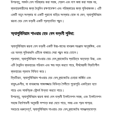
উপরন্তু, সমর্থন বেস পরিষ্কার করা সহজ, স্কেল এবং দাগ জমা করা সহজ নয়,
ব্যবহারকারীদের জন্য দৈনন্দিন রক্ষণাবেক্ষণ এবং পরিষ্কারের জন্য সুবিধাজনক। এটি
একটি নতুন সংস্কার বা একটি পুরানো বাড়ির সংস্কার হোক না কেন, অ্যালুমিনিয়াম
ঝরনা হেড বেস বন্ধনী একটি প্রস্তাবিত পছন্দ।
অ্যালুমিনিয়াম শাওয়ার হেড বেস বন্ধনী সুবিধা:
অ্যালুমিনিয়াম ঝরনা বেস বন্ধনী একটি উচ্চ-মানের বাথরুম সরঞ্জাম আনুষঙ্গিক, এবং
এর অনন্য সুবিধাগুলি এটিকে বাজারে সেরা পছন্দ করে তোলে।
প্রথমত, অ্যালুমিনিয়াম শাওয়ার হেড বেস ব্র্যাকেটের স্থায়িত্ব অত্যন্ত উচ্চ, এবং
এটি দৈনন্দিন ব্যবহারের পরিধান এবং ক্ষয় সহ্য করতে পারে, দীর্ঘমেয়াদী স্থিতিশীল
ব্যবহারের প্রভাব নিশ্চিত করে।
দ্বিতীয়ত, অ্যালুমিনিয়াম শাওয়ার হেড বেস ব্র্যাকেটের চেহারা মার্জিত এবং
বায়ুমণ্ডলীয়, যা বাথরুমের সাজসজ্জার বিভিন্ন শৈলীতে পুরোপুরি একত্রিত হতে
পারে এবং সামগ্রিক সৌন্দর্য উন্নত করতে পারে।
উপরন্তু, অ্যালুমিনিয়াম ঝরনা মাথা বেস বন্ধনী ইনস্টলেশন সহজ, এবং ইনস্টলেশন
সহজে নির্দেশাবলী অনুযায়ী সম্পন্ন করা যেতে পারে, সময় এবং শ্রম সাশ্রয়.
সবচেয়ে গুরুত্বপূর্ণ, অ্যালুমিনিয়াম শাওয়ার হেড বেস ব্র্যাকেটের সামঞ্জস্যযোগ্য