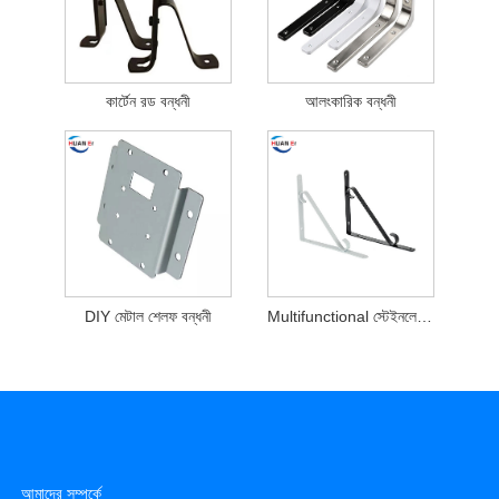
কার্টেন রড বন্ধনী
আলংকারিক বন্ধনী
DIY মেটাল শেলফ বন্ধনী
Multifunctional স্টেইনলেস স্টীল মুদ্রাঙ্কন অংশ বন্ধনী
আমাদের সম্পর্কে