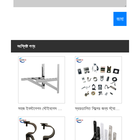
সংশ্লিষ্ট পণ্য
সহজ ইনস্টলেশন স্টেইনলেস স্টীল এয়ার কন্ডিশনার বন্ধনী
স্বয়ংচালিত শিল্পের জন্য স্ট্যাম্পযুক্ত ধাতব অংশ