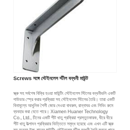
Screws সঙ্গে স্টেইনলেস স্টীল বন্ধনী মাউন্ট
স্ক্রু সহ সর্বশেষ বিক্রি হওয়া মাউন্টিং স্টেইনলেস স্টিলের বন্ধনীগুলি একটি
পাউডার স্প্রে করার প্রক্রিয়া সহ স্টেইনলেস স্টিলের তৈরি। তারা একটি
বিনামূল্যে আধুনিক শৈলী জোর দেওয়া বাথরুম, রান্নাঘর এবং লিভিং রুমে
ব্যবহার করা যেতে পারে। Xiamen Huaner Technology
Co., Ltd., চীনের একটি শীট ধাতু প্রক্রিয়া প্রস্তুতকারক, ধীরে ধীরে
শীট ধাতু উত্পাদন প্রক্রিয়ার ভিত্তিতে সমৃদ্ধ হয়েছে এবং এখন এটি স্ক্রু
সহ অনন্য উচ্চ-মানের মাউন্টিং স্টেইনলেস স্টীল বন্ধনী তৈরি করতে পারে,