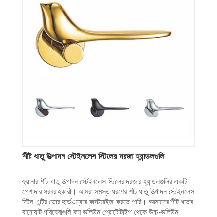
শীট ধাতু উত্পাদন স্টেইনলেস স্টিলের দরজা হ্যান্ডলগুলি
হুয়ানার শীট ধাতু উত্পাদন স্টেইনলেস স্টিলের দরজার হ্যান্ডলগুলির একটি
পেশাদার সরবরাহকারী। আমরা সমস্ত ধরণের শীট ধাতু উত্পাদন স্টেইনলেস
স্টিল এন্ট্রি ডোর হার্ডওয়্যার কাস্টমাইজ করতে পারি। আমাদের শীট ধাতব
বানোয়াট পরিষেবাগুলি কম ভলিউম প্রোটোটাইপ থেকে উচ্চ-ভলিউম