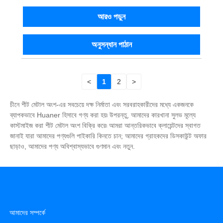
আরও পড়ুন
অনুসন্ধান পাঠান
<
1
2
>
চীনে শীট মেটাল অংশ-এর সবচেয়ে দক্ষ নির্মাতা এবং সরবরাহকারীদের মধ্যে একজনকে
ব্যাপকভাবে Huaner হিসাবে গণ্য করা হয়৷ উপরন্তু, আমাদের কারখানা সুলভ মূল্যে
কাস্টমাইজ করা শীট মেটাল অংশ বিক্রি করে৷ আমরা আন্তরিকভাবে ক্লায়েন্টদের স্বাগত
জানাই যারা আমাদের পণ্যগুলি পাইকারি কিনতে চান; আমাদের গ্রাহকদের ডিসকাউন্ট অফার
ছাড়াও, আমাদের পণ্য অবিশ্বাস্যভাবে গুণমান এবং নতুন.
আমাদের সম্পর্কে