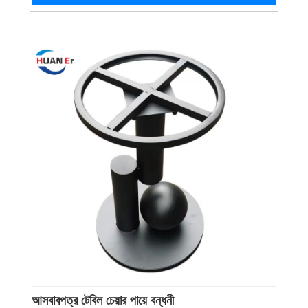
আসবাবপত্র টেবিল চেয়ার পায়ে বন্ধনী