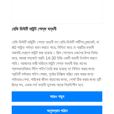
হেভি ডিউটি ​​মাউন্ট শেল্ফ বন্ধনী
হেভি ডিউটি ​​মাউন্টিং শেল্ফ বন্ধনী হল হেভি-ডিউটি ​​পার্টিশন ব্র্যাকেট, যা
40 পাউন্ড পর্যন্ত ধারণ করতে পারে, নিশ্চিত করে যে প্রাচীর বন্ধনী
সরাসরি দেয়ালে মাউন্ট করা হয়েছে। শিল্প শেল্ফের ওজনের উপর নির্ভর
করে, আমরা সহজেই প্রতি 14-30 ইঞ্চি একটি বন্ধনী ইনস্টল করতে
পারি। আমাদের ভারী দায়িত্ব মাউন্ট শেল্ফ বন্ধনী উচ্চ মানের
গ্যালভানাইজড স্টিল পাইপ তৈরি করা হয়েছে তা নিশ্চিত করার জন্য
প্রতিটি বর্গাকার পাইপ সোজা, পৃষ্ঠের চিকিত্সা মরিচা রোধ করার জন্য
পাউডার-লেপা, পরিষেবা জীবন বাড়ানোর জন্য, প্লেট ঠিক করার জন্য দুটি
ছিদ্র সহ, একক-গর্ত বন্ধনী তুলনায় আরো স্থিতিশীল হবে.
আরও পড়ুন
অনুসন্ধান পাঠান