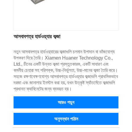
আসবাবপত্র হার্ডওয়্যার কব্জা
নতুন আসবাবপত্র হার্ডওয়্যারের কব্জাগুলি চলমান উপাদান বা ভাঁজযোগ্য
উপকরণ দিয়ে তৈরি। Xiamen Huaner Technology Co.,
Ltd., চীনের একটি উন্নত কব্জা প্রস্তুতকারক, একটি সাধারণ এবং
কমনীয় চেহারা সহ পরিপক্ক, উচ্চ-নির্ভুলতা, উচ্চ-মানের কব্জা তৈরি করে।
সহজে রক্ষণাবেক্ষণযোগ্য আসবাবপত্র হার্ডওয়্যার কব্জাগুলি প্রাথমিকভাবে
দরজা এবং জানালায় ইনস্টল করা হয়, যখন উত্কৃষ্ট স্যাঁতসেঁতে কব্জাগুলি
প্রধানত ক্যাবিনেটের জন্য ব্যবহৃত হয়।
আরও পড়ুন
অনুসন্ধান পাঠান