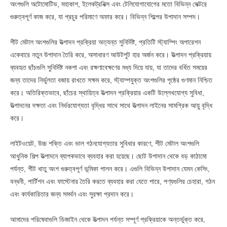
অংশগুলি অটোমোটিভ, মহাকাশ, ইলেকট্রনিক্স এবং টেলিযোগাযোগের মতো বিভিন্ন সেক্টরে
গুরুত্বপূর্ণ কাজ করে, যা প্রচুর পরিমাণে অফার করে। বিভিন্ন শিল্পের উপাদান সম্পদ।
শীট মেটাল অংশগুলির উত্পাদন প্রক্রিয়া অত্যন্ত সুনির্দিষ্ট, প্রতিটি স্ট্যাম্পিং অপারেশন
একেবারে নতুন উপাদান তৈরি করে, অসাধারণ আউটপুট হার অর্জন করে। উত্পাদন প্রক্রিয়ায়
ব্যবহৃত ছাঁচগুলি সুনির্দিষ্ট নকশা এবং রক্ষণাবেক্ষণের মধ্য দিয়ে যায়, যা তাদের বর্ধিত সময়ের
জন্য তাদের নির্ভুলতা বজায় রাখতে সক্ষম করে, স্ট্যাম্পযুক্ত অংশগুলির পৃষ্ঠের গুণমান নিশ্চিত
করে। অতিরিক্তভাবে, ছাঁচের স্থায়িত্ব উত্পাদন প্রক্রিয়ার একটি উল্লেখযোগ্য সুবিধা,
উত্পাদনের দক্ষতা এবং নির্ভরযোগ্যতা বৃদ্ধির সাথে সাথে উত্পাদন লাইনের সামগ্রিক আয়ু বৃদ্ধি
করে।
লাইটওয়েট, উচ্চ শক্তি এবং ভাল গঠনযোগ্যতার সুবিধার কারণে, শীট মেটাল অংশগুলি
আধুনিক শিল্প উত্পাদনে ব্যাপকভাবে ব্যবহার করা হয়েছে। ছোট উপাদান থেকে বড় কাঠামো
পর্যন্ত, শীট ধাতু অংশ গুরুত্বপূর্ণ ভূমিকা পালন করে। এগুলি বিভিন্ন উপাদান যেমন কেসিং,
বন্ধনী, পার্টিশন এবং ফাস্টেনার তৈরি করতে ব্যবহার করা যেতে পারে, পণ্যগুলির চেহারা, গঠন
এবং কার্যকারিতার জন্য সমর্থন এবং সুরক্ষা প্রদান করে।
আমাদের পরিষেবাগুলি ডিজাইন থেকে উত্পাদন পর্যন্ত সম্পূর্ণ প্রক্রিয়াকে অন্তর্ভুক্ত করে,