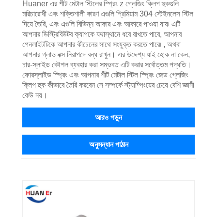
Huaner এর শীট মেটাল স্টিলের স্প্রিং z গ্লেজিং ক্লিপ হুকগুলি
মরিচারোধী এবং শক্তিশালী কারণ এগুলি প্রিমিয়াম 304 স্টেইনলেস স্টিল
দিয়ে তৈরি, এবং এগুলি বিভিন্ন আকার এবং আকারে পাওয়া যায়৷ এটি
আপনার ডিস্ট্রিবিউটর ক্যাপকে যথাস্থানে ধরে রাখতে পারে, আপনার
পেনলাইটটিকে আপনার কীচেনের সাথে সংযুক্ত করতে পারে৷ , অথবা
আপনার গ্লাভ বক্স নিরাপদে বন্ধ রাখুন। এর উদ্দেশ্য যাই হোক না কেন,
চার-স্লাইড কৌশল ব্যবহার করা সম্ভবত এটি করার সর্বোত্তম পদ্ধতি।
ফোরস্লাইড স্প্রিং এবং আপনার শীট মেটাল স্টিল স্প্রিং জেড গ্লেজিং
ক্লিপ হুক কীভাবে তৈরি করবেন সে সম্পর্কে স্ট্যাম্পিংয়ের চেয়ে বেশি জ্ঞানী
কেউ নয়।
আরও পড়ুন
অনুসন্ধান পাঠান