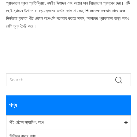
গ্রাহকদের দ্রুত প্রতিক্রিয়া, নমনীয় উত্পাদন এবং কঠোর মান নিয়ন্ত্রণের প্রস্তাব দেয়। এটি
ছোট-ব্যাচের উত্পাদন বা বড়-স্কেলের অর্ডার হোক না কেন, Huaner দক্ষতার সাথে এবং
নির্ভরযোগ্যভাবে শীট মেটাল অংশগুলি সরবরাহ করতে সক্ষম, আমাদের গ্রাহকদের জন্য আরও
বেশি মূল্য তৈরি করে।
পণ্য
শীট মেটাল স্ট্যাম্পিং অংশ
সিলিকন রাবার পণ্য