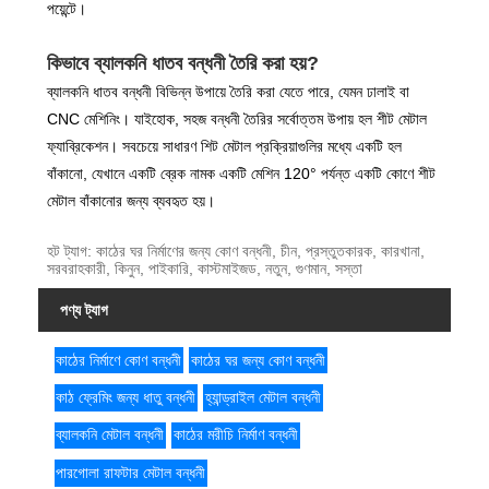
পয়েন্টে।
কিভাবে ব্যালকনি ধাতব বন্ধনী তৈরি করা হয়?
ব্যালকনি ধাতব বন্ধনী বিভিন্ন উপায়ে তৈরি করা যেতে পারে, যেমন ঢালাই বা
CNC মেশিনিং। যাইহোক, সহজ বন্ধনী তৈরির সর্বোত্তম উপায় হল শীট মেটাল
ফ্যাব্রিকেশন। সবচেয়ে সাধারণ শিট মেটাল প্রক্রিয়াগুলির মধ্যে একটি হল
বাঁকানো, যেখানে একটি ব্রেক নামক একটি মেশিন 120° পর্যন্ত একটি কোণে শীট
মেটাল বাঁকানোর জন্য ব্যবহৃত হয়।
হট ট্যাগ: কাঠের ঘর নির্মাণের জন্য কোণ বন্ধনী, চীন, প্রস্তুতকারক, কারখানা,
সরবরাহকারী, কিনুন, পাইকারি, কাস্টমাইজড, নতুন, গুণমান, সস্তা
পণ্য ট্যাগ
কাঠের নির্মাণে কোণ বন্ধনী
কাঠের ঘর জন্য কোণ বন্ধনী
কাঠ ফ্রেমিং জন্য ধাতু বন্ধনী
হ্যান্ড্রাইল মেটাল বন্ধনী
ব্যালকনি মেটাল বন্ধনী
কাঠের মরীচি নির্মাণ বন্ধনী
পারগোলা রাফটার মেটাল বন্ধনী