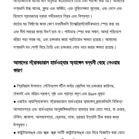
আন্তর্জাতিক মানের মান অনুযায়ী কঠোরভাবে তৈরি এবং পরীক্ষা করা হয়। আমাদের
পণ্যগুলি উচ্চ মানের, সুন্দর এবং মার্জিত, এবং যুক্তিসঙ্গত মূল্যের, এবং দেশে এবং
বিদেশে গ্রাহকদের দ্বারা গভীরভাবে প্রিয় এবং বিশ্বস্ত।
কাঠের ঘর নির্মাণের জন্য কোণ বন্ধনীগুলি ইলেক্ট্রোস্ট্যাটিকভাবে স্প্রে করা হয়
এবং দীর্ঘ সময়ের জন্য বিবর্ণ হবে না। পাউডার স্প্রে করা সমান, আর্দ্র পরিবেশে
মরিচা পড়া সহজ নয়, এবং চমৎকার জারা প্রতিরোধ ক্ষমতা রয়েছে। আমাদের
পণ্যগুলি ঘন প্লেট দিয়ে তৈরি এবং চমৎকার লোড বহন করার ক্ষমতা রয়েছে।
আমাদের স্ট্রাকচারাল হার্ডওয়্যার অ্যাঙ্গেল বন্ধনী বেছে নেওয়ার
কারণ
● প্রিমিয়াম উপাদান: স্টেইনলেস স্টীল কর্নার ব্রেসিস সহ চমৎকার কারিগর,
টেকসই এবং মরিচা-প্রমাণ; পৃষ্ঠ এবং প্রান্ত মসৃণ এবং burr-মুক্ত
●
ওয়াইড অ্যাপ্লিকেশান: স্ট্রাকচারাল হার্ডওয়্যার অ্যাঙ্গেল ব্র্যাকেটগুলি বিভিন্ন
আসবাবপত্র এবং হার্ডওয়্যার আনুষাঙ্গিকগুলিতে ব্যবহার করা যেতে পারে, যা চেয়ার,
টেবিল, জানালা, আসবাবপত্র, ড্রেসার, তাক, ড্রয়ার ইত্যাদি ঠিক করার জন্য
উপযুক্ত।
●
কাউন্টারসাঙ্ক হেড স্ক্রু: স্ক্রু গর্তটি কাউন্টারসাঙ্ক হেড দিয়ে ডিজাইন করা যেতে