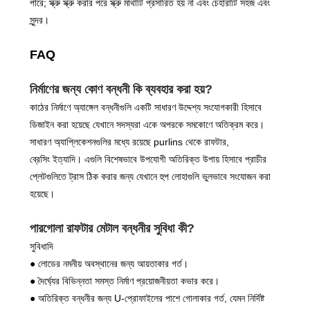
পারে; স্ক্রু স্ক্রু করার পরে স্ক্রু মাথাটি প্রসারিত হয় না এবং চেহারাটি সহজ এবং
সুন্দর।
FAQ
নির্মাণের জন্য কোণ বন্ধনী কি ব্যবহার করা হয়?
কাঠের নির্মাণে অ্যাঙ্গেল বন্ধনীগুলি একটি সাধারণ উদ্দেশ্য সংযোগকারী হিসাবে
ডিজাইন করা হয়েছে যেখানে সদস্যরা একে অপরকে সমকোণে অতিক্রম করে।
সাধারণ অ্যাপ্লিকেশনগুলির মধ্যে রয়েছে purlins থেকে রাফটার,
ব্রেসিং ইত্যাদি। এগুলি বিশেষভাবে উপযোগী অতিরিক্ত উপায় হিসাবে প্রাচীর
প্লেটগুলিতে ট্রাস ঠিক করার জন্য যেখানে হুপ লোহাগুলি ভুলভাবে সংযোজন করা
হয়েছে।
পারগোলা রাফটার মেটাল বন্ধনীর সুবিধা কী?
সুবিধাদি
● লোডের নমনীয় অবস্থানের জন্য আয়তাকার গর্ত।
●
দৈর্ঘ্যের বিভিন্নতা সমস্ত নির্মাণ প্রয়োজনীয়তা কভার করে।
●
অতিরিক্ত বন্ধনীর জন্য U-প্রোফাইলের পাশে গোলাকার গর্ত, যেমন নির্দিষ্ট