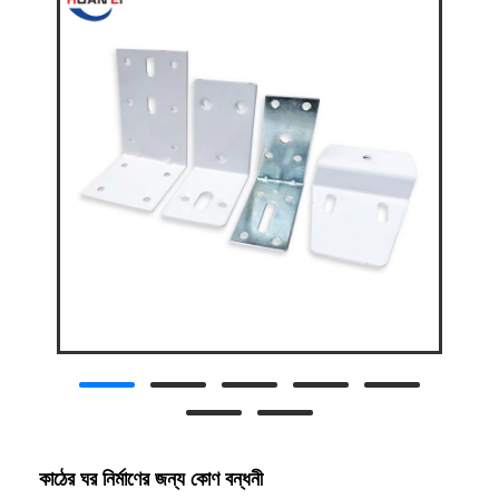
কাঠের ঘর নির্মাণের জন্য কোণ বন্ধনী