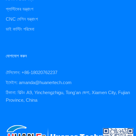
প্লাস্টিকের যন্ত্রাংশ
CNC মেশিন যন্ত্রাংশ
ডাই কাস্টিং পরিষেবা
যোগাযোগ করুন
টেলিফোন: +86-18020762237
ইমেইল: amanda@huanertech.com
ঠিকানা: বিল্ডিং A9, Yinchengzhigu, Tong'an জেলা, Xiamen City, Fujian
Province, China