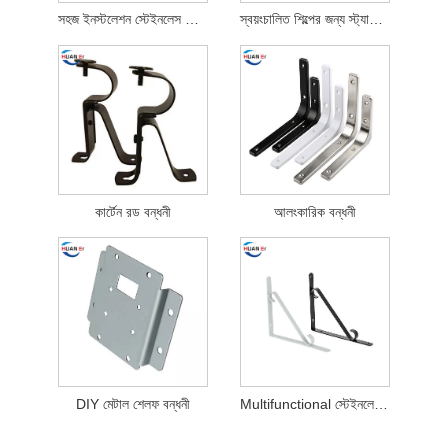
সহজ ইনস্টলেশন স্টেইনলেস স্টীল এয়ার কন্ডিশনার বন্ধনী
স্বয়ংচালিত শিল্পের জন্য স্ট্যাম্পযুক্ত ধাতব অংশ
কার্টেন রড বন্ধনী
আলংকারিক বন্ধনী
DIY মেটাল শেলফ বন্ধনী
Multifunctional স্টেইনলেস স্টীল মুদ্রাঙ্কন অংশ বন্ধনী