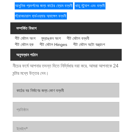
আধুনিক প্রদর্শনের জন্য কাঠের ফ্রেম বন্ধনী
ধাতু স্ট্র্যাপ এবং বন্ধনী
স্ট্রাকচারাল হার্ডওয়্যার অ্যাঙ্গেল বন্ধনী
সম্পর্কিত বিভাগ
শীট মেটাল অংশ
মুদ্রাঙ্কন অংশ
শীট মেটাল বন্ধনী
শীট মেটাল হুক
শীট মেটাল Hinges
শীট মেটাল অটো যন্ত্রাংশ
অনুসন্ধান পাঠান
নীচের ফর্মে আপনার তদন্ত দিতে নির্দ্বিধায় দয়া করে. আমরা আপনাকে 24
ঘন্টার মধ্যে উত্তর দেব।