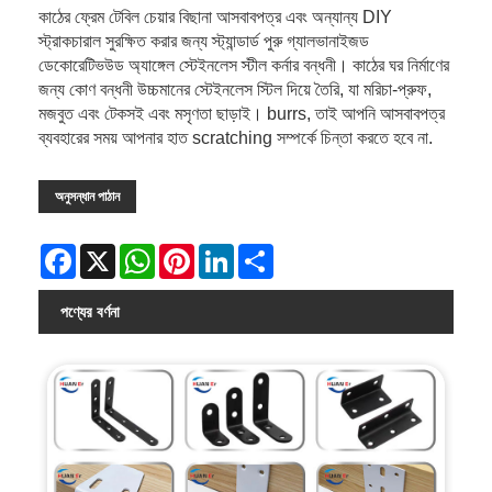
কাঠের ফ্রেম টেবিল চেয়ার বিছানা আসবাবপত্র এবং অন্যান্য DIY
স্ট্রাকচারাল সুরক্ষিত করার জন্য স্ট্যান্ডার্ড পুরু গ্যালভানাইজড
ডেকোরেটিভউড অ্যাঙ্গেল স্টেইনলেস স্টীল কর্নার বন্ধনী। কাঠের ঘর নির্মাণের
জন্য কোণ বন্ধনী উচ্চমানের স্টেইনলেস স্টিল দিয়ে তৈরি, যা মরিচা-প্রুফ,
মজবুত এবং টেকসই এবং মসৃণতা ছাড়াই। burrs, তাই আপনি আসবাবপত্র
ব্যবহারের সময় আপনার হাত scratching সম্পর্কে চিন্তা করতে হবে না.
অনুসন্ধান পাঠান
Facebook
X
WhatsApp
Pinterest
LinkedIn
Share
পণ্যের বর্ণনা