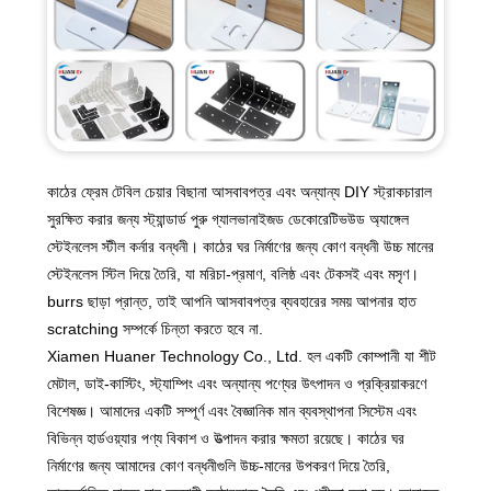
কাঠের ফ্রেম টেবিল চেয়ার বিছানা আসবাবপত্র এবং অন্যান্য DIY স্ট্রাকচারাল
সুরক্ষিত করার জন্য স্ট্যান্ডার্ড পুরু গ্যালভানাইজড ডেকোরেটিভউড অ্যাঙ্গেল
স্টেইনলেস স্টীল কর্নার বন্ধনী। কাঠের ঘর নির্মাণের জন্য কোণ বন্ধনী উচ্চ মানের
স্টেইনলেস স্টিল দিয়ে তৈরি, যা মরিচা-প্রমাণ, বলিষ্ঠ এবং টেকসই এবং মসৃণ।
burrs ছাড়া প্রান্ত, তাই আপনি আসবাবপত্র ব্যবহারের সময় আপনার হাত
scratching সম্পর্কে চিন্তা করতে হবে না.
Xiamen Huaner Technology Co., Ltd. হল একটি কোম্পানী যা শীট
মেটাল, ডাই-কাস্টিং, স্ট্যাম্পিং এবং অন্যান্য পণ্যের উৎপাদন ও প্রক্রিয়াকরণে
বিশেষজ্ঞ। আমাদের একটি সম্পূর্ণ এবং বৈজ্ঞানিক মান ব্যবস্থাপনা সিস্টেম এবং
বিভিন্ন হার্ডওয়্যার পণ্য বিকাশ ও উত্পাদন করার ক্ষমতা রয়েছে। কাঠের ঘর
নির্মাণের জন্য আমাদের কোণ বন্ধনীগুলি উচ্চ-মানের উপকরণ দিয়ে তৈরি,