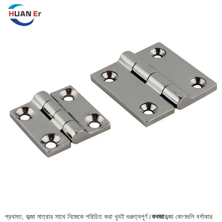
প্রথমত, কব্জা মাত্রার সাথে নিজেকে পরিচিত করা খুবই গুরুত্বপূর্ণ।
কবজা
কব্জা কোণগুলি বর্গাকার