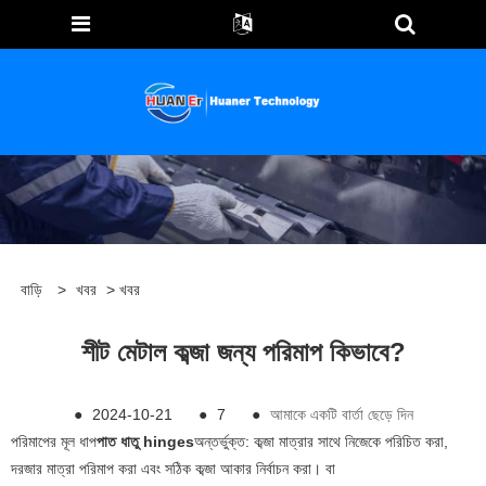
বাড়ি
>
খবর
>
খবর
শীট মেটাল কব্জা জন্য পরিমাপ কিভাবে?
●
2024-10-21
●
7
●
আমাকে একটি বার্তা ছেড়ে দিন
পরিমাপের মূল ধাপ
পাত ধাতু hinges
অন্তর্ভুক্ত: কব্জা মাত্রার সাথে নিজেকে পরিচিত করা,
দরজার মাত্রা পরিমাপ করা এবং সঠিক কব্জা আকার নির্বাচন করা। বা