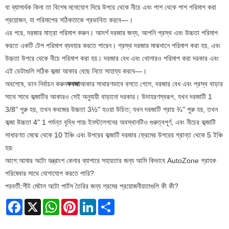
বা ব্যাসার্ধক কিনা তা বিশেষ মনোযোগ দিয়ে উপরে থেকে নীচে এবং পাশ থেকে পাশ পরিমাপ করা
প্রয়োজন, যা পরিমাপের সঠিকতাকে প্রভাবিত করবে—।
এর পরে, দরজার মাত্রা পরিমাপ করুন। আদর্শ দরজার জন্য, আপনি প্রস্থ এবং উচ্চতা পরিমাপ
করতে একটি টেপ পরিমাপ ব্যবহার করতে পারেন। প্রস্থ দরজার মাঝখানে পরিমাপ করা হয়, এবং
উচ্চতা উপরে থেকে নীচে পরিমাপ করা হয়। দরজার বেধ এবং খোলারও পরিমাপ করা দরকার এবং
এই ডেটাগুলি সঠিক কব্জা আকার বেছে নিতে সাহায্য করবে—।
অবশেষে, ডান নির্বাচন করুন
কবজা
আকার সাধারণভাবে বলতে গেলে, দরজার বেধ এবং প্রস্থ বাড়ার
সাথে সাথে কব্জাটির আকারও সেই অনুযায়ী বাড়ানো দরকার। উদাহরণস্বরূপ, যখন দরজাটি 1
3/8" পুরু হয়, তখন কবজের উচ্চতা 3½" হওয়া উচিত; যখন দরজাটি প্রায় ¾" পুরু হয়, তখন
কব্জা উচ্চতা 4" 1 পর্যন্ত বৃদ্ধি পায়৷ ইনস্টলেশনের অবস্থানটিও গুরুত্বপূর্ণ, এবং নীচের কব্জাটি
সাধারণত মেঝে থেকে 10 ইঞ্চি এবং উপরের কব্জাটি দরজার ফ্রেমের উপরের প্রান্ত থেকে 5 ইঞ্চি
হয়৷
আগে:
আমার অটো যন্ত্রাংশ কেনার ব্যাপারে সহায়তার জন্য আমি কিভাবে AutoZone গ্রাহক
পরিষেবার সাথে যোগাযোগ করতে পারি?
পরবর্তী:
শীট মেটাল অটো পার্টস তৈরির জন্য শ্রমের প্রয়োজনীয়তাগুলি কী কী?
Facebook
X
WhatsApp
Pinterest
LinkedIn
Share