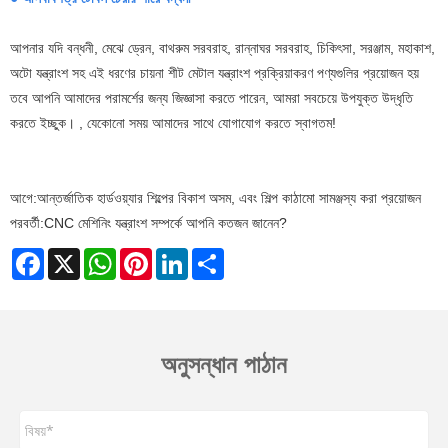
আপনার যদি বন্ধনী, মেঝে ড্রেন, বাথরুম সরবরাহ, রান্নাঘর সরবরাহ, চিকিৎসা, সরঞ্জাম, মহাকাশ,
অটো যন্ত্রাংশ সহ এই ধরণের চায়না শীট মেটাল যন্ত্রাংশ প্রক্রিয়াকরণ পণ্যগুলির প্রয়োজন হয়
তবে আপনি আমাদের পরামর্শের জন্য জিজ্ঞাসা করতে পারেন, আমরা সবচেয়ে উপযুক্ত উদ্ধৃতি
করতে ইচ্ছুক। , যেকোনো সময় আমাদের সাথে যোগাযোগ করতে স্বাগতম!
আগে:
আন্তর্জাতিক হার্ডওয়্যার শিল্পের বিকাশ অসম, এবং শিল্প কাঠামো সামঞ্জস্য করা প্রয়োজন
পরবর্তী:
CNC মেশিনিং যন্ত্রাংশ সম্পর্কে আপনি কতজন জানেন?
Facebook
X
WhatsApp
Pinterest
LinkedIn
Share
অনুসন্ধান পাঠান