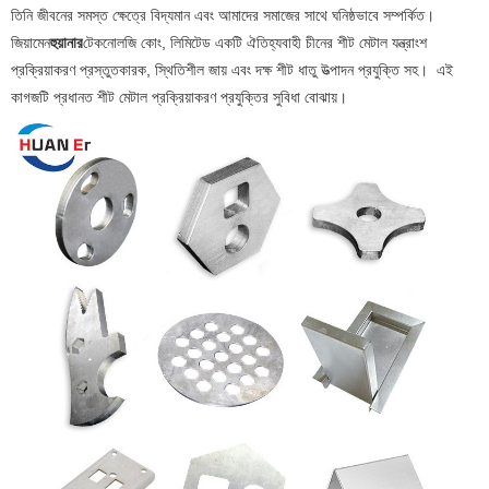
তিনি জীবনের সমস্ত ক্ষেত্রে বিদ্যমান এবং আমাদের সমাজের সাথে ঘনিষ্ঠভাবে সম্পর্কিত।
জিয়ামেন
হুয়ানার
টেকনোলজি কোং, লিমিটেড একটি ঐতিহ্যবাহী চীনের শীট মেটাল যন্ত্রাংশ
প্রক্রিয়াকরণ প্রস্তুতকারক, স্থিতিশীল জায় এবং দক্ষ শীট ধাতু উত্পাদন প্রযুক্তি সহ। এই
কাগজটি প্রধানত শীট মেটাল প্রক্রিয়াকরণ প্রযুক্তির সুবিধা বোঝায়।