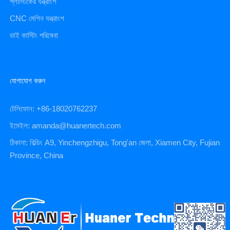
প্লাস্টিকের যন্ত্রাংশ
CNC মেশিন যন্ত্রাংশ
ডাই কাস্টিং পরিষেবা
যোগাযোগ করুন
টেলিফোন: +86-18020762237
ইমেইল: amanda@huanertech.com
ঠিকানা: বিল্ডিং A9, Yinchengzhigu, Tong'an জেলা, Xiamen City, Fujian
Province, China