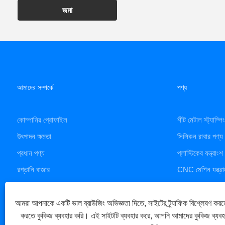
জমা
আমাদের সম্পর্কে
পণ্য
কোম্পানির প্রোফাইল
শীট মেটাল স্ট্যাম্প
উৎপাদন ক্ষমতা
সিলিকন রাবার পণ্য
প্রধান পণ্য
প্লাস্টিকের যন্ত্রাংশ
রপ্তানি বাজার
CNC মেশিন যন্ত্রা
ডাই কাস্টিং পরিষেবা
আমরা আপনাকে একটি ভাল ব্রাউজিং অভিজ্ঞতা দিতে, সাইটের ট্র্যাফিক বিশ্লেষণ করত
করতে কুকিজ ব্যবহার করি। এই সাইটটি ব্যবহার করে, আপনি আমাদের কুকিজ ব্যব
কপিরাইট © 2023 Xiamen Huaner Technology Co., Ltd - CNC Machine Par