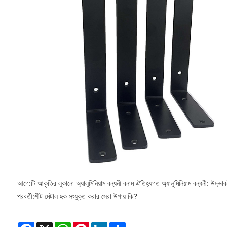
আগে:
টি আকৃতির লুকানো অ্যালুমিনিয়াম বন্ধনী বনাম ঐতিহ্যগত অ্যালুমিনিয়াম বন্ধনী: উদ্ভাবন
পরবর্তী:
শীট মেটাল হুক সংযুক্ত করার সেরা উপায় কি?
Facebook
X
WhatsApp
Pinterest
LinkedIn
Share