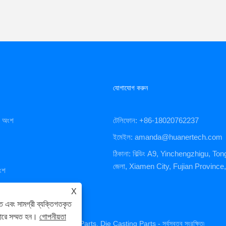
যোগাযোগ করুন
িং অংশ
টেলিফোন: +86-18020762237
ইমেইল: amanda@huanertech.com
ঠিকানা: বিল্ডিং A9, Yinchengzhigu, Ton
জেলা, Xiamen City, Fujian Province
ংশ
X
ে এবং সামগ্রী ব্যক্তিগতকৃত
হারে সম্মত হন।
গোপনীয়তা
ts, CNC Machining Parts, Die Casting Parts - সর্বস্বত্ব সংরক্ষিত৷