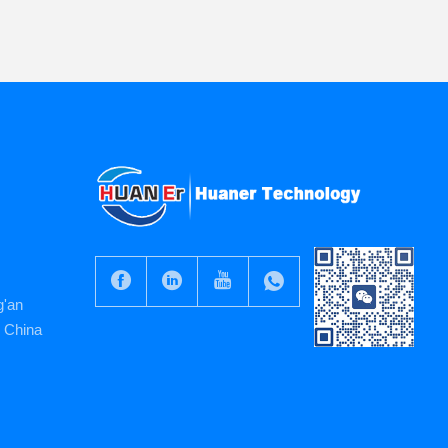
g'an
, China