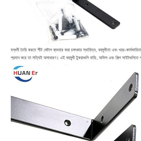
বন্ধনী তৈরি করতে শীট মেটাল ব্যবহার করা চমৎকার স্থায়িত্ব, বহুমুখীতা এবং খরচ-কার্যকারিতা প
প্রদান করে তা সত্যিই অসাধারণ। এই বহুমুখী টুকরাগুলি বাড়ি, অফিস এবং শিল্প সাইটগুলিতে পা