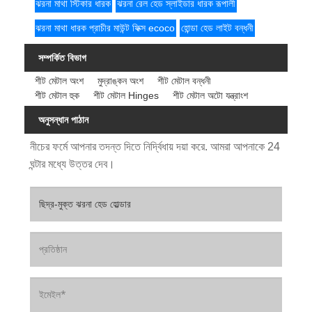
ঝরনা মাথা স্টিকার ধারক
ঝরনা রেল হেড স্লাইডার ধারক রূপালী
ঝরনা মাথা ধারক প্রাচীর মাউন্ট ফিক্স ecoco
হোন্ডা হেড লাইট বন্ধনী
সম্পর্কিত বিভাগ
শীট মেটাল অংশ
মুদ্রাঙ্কন অংশ
শীট মেটাল বন্ধনী
শীট মেটাল হুক
শীট মেটাল Hinges
শীট মেটাল অটো যন্ত্রাংশ
অনুসন্ধান পাঠান
নীচের ফর্মে আপনার তদন্ত দিতে নির্দ্বিধায় দয়া করে. আমরা আপনাকে 24
ঘন্টার মধ্যে উত্তর দেব।