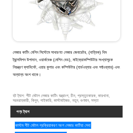
লেজার কাটিং মেশিন সিস্টেমে সাধারণত লেজার জেনারেটর, (বাহ্যিক) বিম
ট্রান্সমিশন উপাদান, ওয়ার্কবেঞ্চ (মেশিন বেড), মাইক্রোকম্পিউটার সংখ্যাসূচক
নিয়ন্ত্রণ ক্যাবিনেট, এয়ার কুলার এবং কম্পিউটার (হার্ডওয়্যার এবং সফ্টওয়্যার) এবং
অন্যান্য অংশ থাকে।
হট ট্যাগ: শীট মেটাল লেজার কাটিং যন্ত্রাংশ, চীন, প্রস্তুতকারক, কারখানা,
সরবরাহকারী, কিনুন, পাইকারি, কাস্টমাইজড, নতুন, গুণমান, সস্তা
পণ্য ট্যাগ
কাস্টম শীট মেটাল প্রক্রিয়াকরণ অংশ লেজার কাটিয়া সেবা