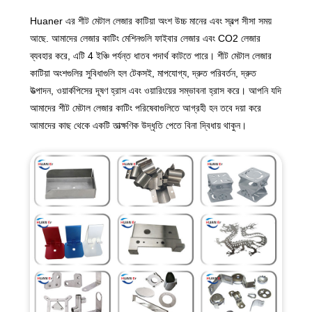
Huaner এর শীট মেটাল লেজার কাটিয়া অংশ উচ্চ মানের এবং স্বল্প সীসা সময়
আছে. আমাদের লেজার কাটিং মেশিনগুলি ফাইবার লেজার এবং CO2 লেজার
ব্যবহার করে, এটি 4 ইঞ্চি পর্যন্ত ধাতব পদার্থ কাটতে পারে। শীট মেটাল লেজার
কাটিয়া অংশগুলির সুবিধাগুলি হল টেকসই, মাপযোগ্য, দ্রুত পরিবর্তন, দ্রুত
উত্পাদন, ওয়ার্কপিসের দূষণ হ্রাস এবং ওয়ারিংয়ের সম্ভাবনা হ্রাস করে। আপনি যদি
আমাদের শীট মেটাল লেজার কাটিং পরিষেবাগুলিতে আগ্রহী হন তবে দয়া করে
আমাদের কাছ থেকে একটি তাত্ক্ষণিক উদ্ধৃতি পেতে বিনা দ্বিধায় থাকুন।