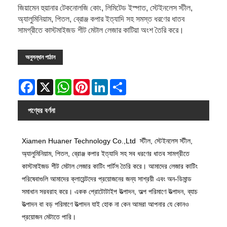
জিয়ামেন হুয়ানার টেকনোলজি কোং, লিমিটেড ইস্পাত, স্টেইনলেস স্টীল,
অ্যালুমিনিয়াম, পিতল, ব্রোঞ্জ কপার ইত্যাদি সহ সমস্ত ধরণের ধাতব
সামগ্রীতে কাস্টমাইজড শীট মেটাল লেজার কাটিয়া অংশ তৈরি করে।
অনুসন্ধান পাঠান
Facebook
X
WhatsApp
Pinterest
LinkedIn
Share
পণ্যের বর্ণনা
Xiamen Huaner Technology Co.,Ltd স্টীল, স্টেইনলেস স্টীল,
অ্যালুমিনিয়াম, পিতল, ব্রোঞ্জ কপার ইত্যাদি সহ সব ধরণের ধাতব সামগ্রীতে
কাস্টমাইজড শীট মেটাল লেজার কাটিং পার্টস তৈরি করে। আমাদের লেজার কাটিং
পরিষেবাগুলি আমাদের ক্লায়েন্টদের প্রয়োজনের জন্য সাশ্রয়ী এবং অন-ডিমান্ড
সমাধান সরবরাহ করে। একক প্রোটোটাইপ উত্পাদন, অল্প পরিমাণে উত্পাদন, ব্যাচ
উত্পাদন বা বড় পরিমাণে উত্পাদন যাই হোক না কেন আমরা আপনার যে কোনও
প্রয়োজন মেটাতে পারি।