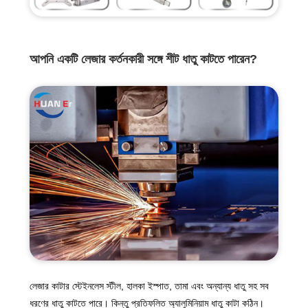
আপনি একটি লেজার কর্তনকারী সঙ্গে শীট ধাতু কাটতে পারেন?
লেজার কাটার স্টেইনলেস স্টীল, হালকা ইস্পাত, তামা এবং অন্যান্য ধাতু সহ সব
ধরণের ধাতু কাটতে পারে। কিন্তু প্রতিফলিত অ্যালুমিনিয়াম ধাতু কাটা কঠিন।