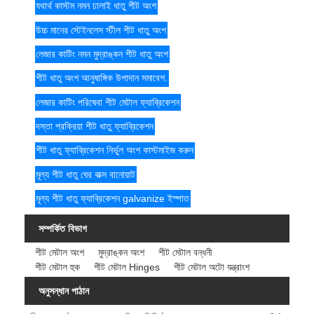
যথার্থ কাস্টম নমন ঢালাই ধাতু শীট অংশ
উচ্চ মানের স্টেইনলেস স্টীল শীট ধাতু অংশ
লেজার কাটিং নমন মুদ্রাঙ্কন শীট ধাতু অংশ
শীট ধাতু অংশ আনুষাঙ্গিক উপাদান সমাবেশ.
লেজার কাটিং পরিষেবা শীট মেটাল ফ্যাব্রিকেশন
দস্তা প্রক্রিয়া শীট ধাতু ফ্যাব্রিকেশন
শীট ধাতু ফ্যাব্রিকেশন নির্ভুল অংশ কাস্টমাইজ করুন
মূল্য শীট ধাতু ঘের বাক্স বানোয়াট
মূল্য শীট ধাতু ফ্যাব্রিকেশন galvanize ইস্পাত
সম্পর্কিত বিভাগ
শীট মেটাল অংশ
মুদ্রাঙ্কন অংশ
শীট মেটাল বন্ধনী
শীট মেটাল হুক
শীট মেটাল Hinges
শীট মেটাল অটো যন্ত্রাংশ
অনুসন্ধান পাঠান