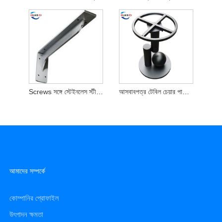
Screws সঙ্গে স্টেইনলেস স্টীল বন্ধনী মাউন্ট
আসবাবপত্র টেবিল চেয়ার পায়ে বন্ধনী
আমাদের সম্পর্কে
কোম্পানির প্রোফাইল
উৎপাদন ক্ষমতা