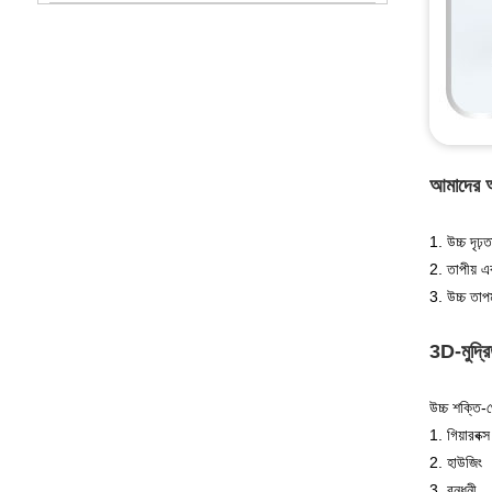
আমাদের অ্য
1. উচ্চ দৃঢ
2. তাপীয় এ
3. উচ্চ তাপ
3D-মুদ্রি
উচ্চ শক্তি-থ
1. গিয়ারবক্স
2. হাউজিং
3. বন্ধনী