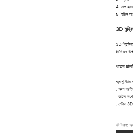
4. তাপ এক্সচ
5. ইঞ্জিন অ
3D মুদ্রি
3D প্রিন্টিং
ভিত্তিক উপক
ধাতব ঢালা
অ্যালুমিনিয়া
. অংশ প্রতি
. জটিল অংশগ
. মেটাল 3D 
হট ট্যাগ: অ্