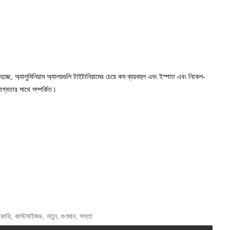
চ্ছে, অ্যালুমিনিয়াম অ্যালয়গুলি টাইটানিয়ামের চেয়ে কম ব্যয়বহুল এবং ইস্পাত এবং নিকেল-
োগ্যতার সাথে সম্পর্কিত।
পাইকারি, কাস্টমাইজড, নতুন, গুণমান, সস্তা