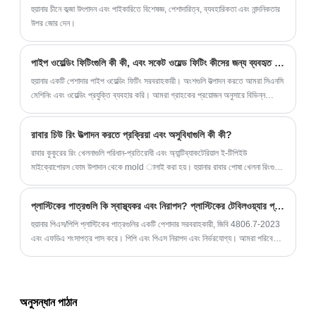
হুয়ানার চীনে কব্জা উৎপাদন এবং পাইকারিতে বিশেষজ্ঞ, পেশাদারিত্ব, ব্যবহারিকতা এবং নান্দনিকতার
উপর জোর দেন।
পাইপ ওয়েল্ডিং ফিটিংগুলি কী কী, এবং সকেট ওয়েল্ড ফিটিং কীসের জন্য ব্যবহৃত হয়?
হুয়ানার একটি পেশাদার পাইপ ওয়েল্ডিং ফিটিং সরবরাহকারী। অংশগুলি উত্পাদন করতে আমরা সিএনসি
মেশিনিং এবং ওয়েল্ডিং প্রযুক্তি ব্যবহার করি। আমরা গ্রাহকের প্রয়োজন অনুসারে বিভিন্ন
উপকরণ এবং গ্রেডগুলির উচ্চ মানের সকেট ওয়েল্ড ফিটিং সরবরাহ করি।
রাবার চিউ রিং উত্পাদন করতে প্রক্রিয়া এবং অসুবিধাগুলি কী কী?
রাবার কুকুরের রিং খেলনাগুলি পরিধান-প্রতিরোধী এবং অ্যান্টিব্যাকটেরিয়াল ই-টিপিইউ
মাইক্রোপোরস ফোম উপাদান থেকে mold ালাই করা হয়। হুয়ানার রাবার পোষা খেলনা রিংগুলির
জন্য ওএম এবং ওডিএম সমাধান সরবরাহ করে, দ্রুত নমুনা তৈরি করতে পারে এবং এফডিএ
কুকুরের খেলনা সরবরাহ করতে পারে।
প্লাস্টিকের পাত্রগুলি কি স্বাস্থ্যকর এবং নিরাপদ? প্লাস্টিকের টেবিলওয়্যার প্রতিস্থাপন কী?
হুয়ানার পিএস/পিপি প্লাস্টিকের পাত্রগুলির একটি পেশাদার সরবরাহকারী, জিবি 4806.7-2023
এবং এফডিএ শংসাপত্র পাস করে। পিপি এবং পিএস নিরাপদ এবং নির্ভরযোগ্য। আমরা পরিবেশ
বান্ধব পিএলএ বায়োডেগ্রেডেবল টেবিলওয়্যার এবং বাঁশ ফাইবার হাই-এন্ড সিরিজও সরবরাহ করি।
অনুসন্ধান পাঠান