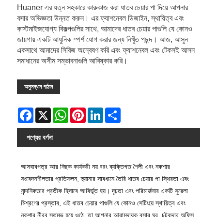
Huaner এর যত্ন সহকারে কারুকাজ করা ধাতব চেয়ার পা দিয়ে আপনার
বসার অভিজ্ঞতা উন্নত করুন। এর ফ্যাশনেবল ডিজাইন, স্থায়িত্ব এবং
কাস্টমাইজযোগ্য বিকল্পগুলির সাথে, আমাদের ধাতব চেয়ার পাগুলি যে কোনও
জায়গায় একটি আধুনিক স্পর্শ যোগ করার জন্য নিখুঁত পছন্দ। আজ, আসুন
একসাথে আমাদের সিরিজ অন্বেষণ করি এবং ফ্যাশনেবল এবং টেকসই আসন
সমাধানের অসীম সম্ভাবনাগুলি আবিষ্কার করি।
অনুসন্ধান পাঠান
Facebook
X
WhatsApp
Pinterest
LinkedIn
Share
পণ্যের বর্ণনা
আসবাবপত্র আর নিছক কার্যকরী নয় বরং ব্যক্তিগত শৈলী এবং নকশার
সংবেদনশীলতার প্রতিফলন, হুয়ানার সাবধানে তৈরি ধাতব চেয়ার পা স্থিরতা এবং
নান্দনিকতার প্রতীক হিসাবে আবির্ভূত হয়। দৃঢ়তা এবং পরিমার্জনার একটি সুরেলা
মিশ্রণের প্রস্তাব, এই ধাতব চেয়ার পাগুলি যে কোনও সেটিংয়ে স্থায়িত্ব এবং
নকশার নীরব স্তম্ভ হয়ে ওঠে, তা আপনার আরামদায়ক বসার ঘর, চটকদার অফিস