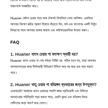
মৌলিক উপাদানে পরিণত হয় যা সবচেয়ে গভীর অর্থে স্থিতিশীলতা এবং শৈলীর
সারাংশকে সংজ্ঞায়িত করে।
Huaner মেটাল চেয়ার পায়ে সঙ্গে টেকসই বিলাসিতা লোভ আলিঙ্গন. এগুলিকে
আপনার বিচক্ষণ রুচির প্রমাণ হিসাবে দাঁড়াতে দিন, ফর্ম এবং ফাংশনের একটি নিখুঁত
মিশ্রণের সাথে আপনার থাকার জায়গা এবং কর্মক্ষেত্রগুলিকে উন্নত করুন।
FAQ
1. Huaner ধাতব চেয়ার পা কতক্ষণ স্থায়ী হয়?
Huaner ধাতব চেয়ার পা শেষ পর্যন্ত নির্মিত হয়. সঠিক যত্ন সহ, তারা আপনার
আসবাবপত্রের জন্য দীর্ঘস্থায়ী বিনিয়োগ নিশ্চিত করে বহু বছর ধরে সহ্য করতে
পারে।
2. Huaner ধাতু চেয়ার পা বহিরঙ্গন ব্যবহারের জন্য উপযুক্ত?
একেবারেই! আমাদের ধাতব চেয়ারের পাগুলি জারা-প্রতিরোধী এবং বিভিন্ন
আবহাওয়ার পরিস্থিতি সহ্য করতে পারে, এগুলি অন্দর এবং বহিরঙ্গন উভয়
সেটিংসের জন্য আদর্শ করে তোলে।