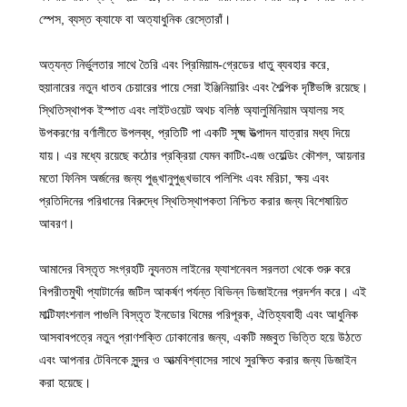
স্পেস, ব্যস্ত ক্যাফে বা অত্যাধুনিক রেস্তোরাঁ।
অত্যন্ত নির্ভুলতার সাথে তৈরি এবং প্রিমিয়াম-গ্রেডের ধাতু ব্যবহার করে,
হুয়ানারের নতুন ধাতব চেয়ারের পায়ে সেরা ইঞ্জিনিয়ারিং এবং শৈল্পিক দৃষ্টিভঙ্গি রয়েছে।
স্থিতিস্থাপক ইস্পাত এবং লাইটওয়েট অথচ বলিষ্ঠ অ্যালুমিনিয়াম অ্যালয় সহ
উপকরণের বর্ণালীতে উপলব্ধ, প্রতিটি পা একটি সূক্ষ্ম উত্পাদন যাত্রার মধ্য দিয়ে
যায়। এর মধ্যে রয়েছে কঠোর প্রক্রিয়া যেমন কাটিং-এজ ওয়েল্ডিং কৌশল, আয়নার
মতো ফিনিস অর্জনের জন্য পুঙ্খানুপুঙ্খভাবে পলিশিং এবং মরিচা, ক্ষয় এবং
প্রতিদিনের পরিধানের বিরুদ্ধে স্থিতিস্থাপকতা নিশ্চিত করার জন্য বিশেষায়িত
আবরণ।
আমাদের বিস্তৃত সংগ্রহটি ন্যূনতম লাইনের ফ্যাশনেবল সরলতা থেকে শুরু করে
বিপরীতমুখী প্যাটার্নের জটিল আকর্ষণ পর্যন্ত বিভিন্ন ডিজাইনের প্রদর্শন করে। এই
মাল্টিফাংশনাল পাগুলি বিস্তৃত ইনডোর থিমের পরিপূরক, ঐতিহ্যবাহী এবং আধুনিক
আসবাবপত্রে নতুন প্রাণশক্তি ঢোকানোর জন্য, একটি মজবুত ভিত্তি হয়ে উঠতে
এবং আপনার টেবিলকে সুন্দর ও আত্মবিশ্বাসের সাথে সুরক্ষিত করার জন্য ডিজাইন
করা হয়েছে।