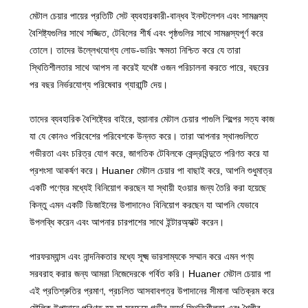
মেটাল চেয়ার পায়ের প্রতিটি সেট ব্যবহারকারী-বান্ধব ইনস্টলেশন এবং সামঞ্জস্য
বৈশিষ্ট্যগুলির সাথে সজ্জিত, টেবিলের শীর্ষ এবং পৃষ্ঠগুলির সাথে সামঞ্জস্যপূর্ণ করে
তোলে। তাদের উল্লেখযোগ্য লোড-ভারিং ক্ষমতা নিশ্চিত করে যে তারা
স্থিতিশীলতার সাথে আপস না করেই যথেষ্ট ওজন পরিচালনা করতে পারে, বছরের
পর বছর নির্ভরযোগ্য পরিষেবার গ্যারান্টি দেয়।
তাদের ব্যবহারিক বৈশিষ্ট্যের বাইরে, হুয়ানার মেটাল চেয়ার পাগুলি শিল্পের সত্য কাজ
যা যে কোনও পরিবেশের পরিবেশকে উন্নত করে। তারা আপনার স্থানগুলিতে
গভীরতা এবং চরিত্র যোগ করে, জাগতিক টেবিলকে কেন্দ্রবিন্দুতে পরিণত করে যা
প্রশংসা আকর্ষণ করে। Huaner মেটাল চেয়ার পা বাছাই করে, আপনি শুধুমাত্র
একটি পণ্যের মধ্যেই বিনিয়োগ করছেন যা স্থায়ী হওয়ার জন্য তৈরি করা হয়েছে
কিন্তু এমন একটি ডিজাইনের উপাদানেও বিনিয়োগ করছেন যা আপনি যেভাবে
উপলব্ধি করেন এবং আপনার চারপাশের সাথে ইন্টারঅ্যাক্ট করেন।
পারফরম্যান্স এবং নান্দনিকতার মধ্যে সূক্ষ্ম ভারসাম্যকে সম্মান করে এমন পণ্য
সরবরাহ করার জন্য আমরা নিজেদেরকে গর্বিত করি। Huaner মেটাল চেয়ার পা
এই প্রতিশ্রুতির প্রমাণ, প্রচলিত আসবাবপত্র উপাদানের সীমানা অতিক্রম করে