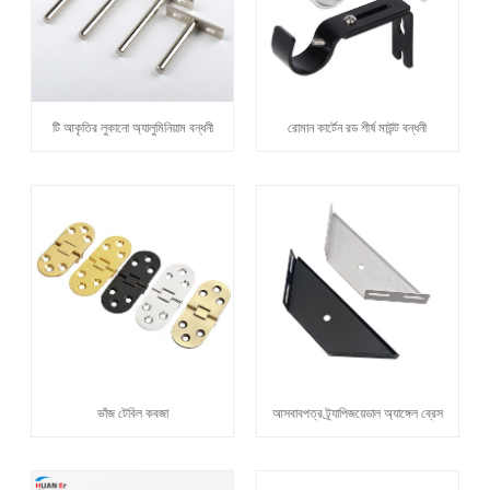
টি আকৃতির লুকানো অ্যালুমিনিয়াম বন্ধনী
রোমান কার্টেন রড শীর্ষ মাউন্ট বন্ধনী
ভাঁজ টেবিল কবজা
আসবাবপত্র ট্র্যাপিজয়েডাল অ্যাঙ্গেল ব্রেস