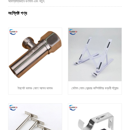
অবিশ্বাস্যভাবে গুণমান এবং নতুন.
সংশ্লিষ্ট পণ্য
টয়লেট ভালভ কোণ আসন ভালভ
মেটাল ফোন হোল্ডার কম্পিউটার বন্ধনী স্ট্যান্ড