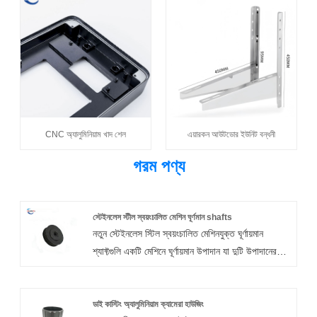
CNC অ্যালুমিনিয়াম খাদ শেল
এয়ারকন আউটডোর ইউনিট বন্ধনী
গরম পণ্য
স্টেইনলেস স্টীল স্বয়ংচালিত মেশিন ঘূর্ণমান shafts
নতুন স্টেইনলেস স্টিল স্বয়ংচালিত মেশিনযুক্ত ঘূর্ণায়মান
শ্যাফ্টগুলি একটি মেশিনে ঘূর্ণায়মান উপাদান যা দুটি উপাদানের
মধ্যে শক্তি স্থানান্তর করতে ব্যবহৃত হয়। এগুলি সাধারণত
বিয়ারিং, শ্যাফ্ট এবং ডোয়েল পিনের সাথে একত্রিত হয়।
Xiamen Huaner Technology Co., Ltd. থেকে
ডাই কাস্টিং অ্যালুমিনিয়াম ক্যামেরা হাউজিং