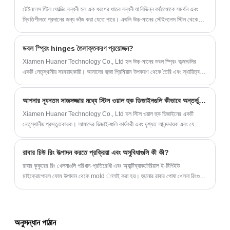
টেইনলেস স্টিল ফোল্ডিং বন্ধনী হল এক ধরণের ধাতব বন্ধনী যা বিভিন্ন কাঠামোকে সমর্থন এবং
স্থিতিশীলতা প্রদানের জন্য ভাঁজ করা যেতে পারে। এগুলি উচ্চ-মানের স্টেইনলেস স্টিল থেকে
তৈরি, যা তাদের শক্তিশালী এবং টেকসই করে তোলে।
ডবল স্প্রিং hinges তৈলাক্তকরণ প্রয়োজন?
Xiamen Huaner Technology Co., Ltd হল উচ্চ-মানের ডবল স্প্রিং কব্জাগুলির
একটি নেতৃস্থানীয় সরবরাহকারী। আমাদের কব্জা প্রিমিয়াম উপকরণ থেকে তৈরি এবং স্থায়িত্ব
এবং কর্মক্ষমতা নিশ্চিত করতে কঠোর পরীক্ষার মধ্য দিয়ে যায়।
আপনার ন্যূনতম সাজসজ্জার মধ্যে স্টিল ওয়াল হুক ডিজাইনগুলি কীভাবে অন্তর্ভুক্ত করবেন?
Xiamen Huaner Technology Co., Ltd হল স্টিল ওয়াল হুক ডিজাইনের একটি
নেতৃস্থানীয় প্রস্তুতকারক। আমাদের ডিজাইনগুলি কার্যকরী এবং দৃশ্যত আনন্দদায়ক এবং যে
কোনও সাজসজ্জার সাথে মেলে কাস্টমাইজ করা যেতে পারে।
রাবার চিউ রিং উত্পাদন করতে প্রক্রিয়া এবং অসুবিধাগুলি কী কী?
রাবার কুকুরের রিং খেলনাগুলি পরিধান-প্রতিরোধী এবং অ্যান্টিব্যাকটেরিয়াল ই-টিপিইউ
মাইক্রোপোরস ফোম উপাদান থেকে mold ালাই করা হয়। হুয়ানার রাবার পোষা খেলনা রিংগুলির
জন্য ওএম এবং ওডিএম সমাধান সরবরাহ করে, দ্রুত নমুনা তৈরি করতে পারে এবং এফডিএ
কুকুরের খেলনা সরবরাহ করতে পারে।
অনুসন্ধান পাঠান