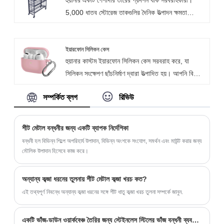
ব্যবহারের অধীনে দীর্ঘ পরিষেবা জীবন নিশ্চিত করার জন্য উচ্চ-
5,000 ধাতব স্টোরেজ তাকগুলির দৈনিক উত্পাদন ক্ষমতা
শক্তির উপকরণ দিয়ে তৈরি। ইতিমধ্যে, আমরা গ্রাহকের
আমাদের উন্নত লেজার কাটিয়া প্রক্রিয়া, ld ালাই প্রযুক্তি
চাহিদার উপর ফোকাস করি এবং বিভিন্ন বাজারের চাহিদা মেটাতে
এবং পৃষ্ঠের চিকিত্সার ক্ষমতার কারণে। আমাদের র‌্যাকগুলি
নমনীয় কাস্টমাইজেশন পরিষেবা প্রদান করি।
আইএসও 9001 প্রত্যয়িত এবং সিই সম্মতি, গুণমান এবং
ইয়ারফোন সিলিকন কেস
হুয়ানার কাস্টম ইয়ারফোন সিলিকন কেস সরবরাহ করে, যা
সুরক্ষা নিশ্চিত করতে প্রত্যয়িত। সামঞ্জস্যযোগ্য তারের তাক
সিলিকন সংক্ষেপণ ছাঁচনির্মাণ দ্বারা উত্পাদিত হয়। আপনি বিভিন্ন
কাস্টমাইজড এবং চাকা দিয়ে সজ্জিত করা যেতে পারে এবং শেল্ফ
রঙ, আকার এবং উপকরণ থেকে চয়ন করতে পারেন। আমরা
ডিজাইনটি অপসারণযোগ্য।
সম্পর্কিত ব্লগ
রিভিউ
লোগো খোদাই বা ইউভি প্রিন্টিং সরবরাহ করি। ইয়ারবড কেস
কভারের প্রধান সময় নমুনাগুলির জন্য 7 দিন এবং বাল্ক
অর্ডারগুলির জন্য 15-20 দিন।
শীট মেটাল বন্ধনীর জন্য একটি ব্যাপক নির্দেশিকা
বন্ধনী হল বিভিন্ন শিল্পে অপরিহার্য উপাদান, বিভিন্ন অংশকে সংযোগ, সমর্থন এবং মাউন্ট করার জন্য
মৌলিক উপাদান হিসেবে কাজ করে।
অন্যান্য কব্জা ধরনের তুলনায় শীট মেটাল কব্জা খরচ কত?
এই তথ্যপূর্ণ নিবন্ধে অন্যান্য কব্জা ধরনের সঙ্গে শীট ধাতু কব্জা খরচ তুলনা সম্পর্কে জানুন.
একটি ভাঁজ-ডাউন ওয়ার্কবেঞ্চ তৈরির জন্য স্টেইনলেস স্টিলের ভাঁজ বন্ধনী ব্যবহার করা যেতে পারে?