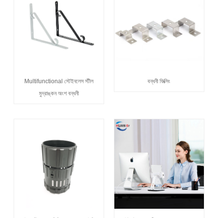
Multifunctional স্টেইনলেস স্টীল
বন্ধনী ফিক্সিং
মুদ্রাঙ্কন অংশ বন্ধনী