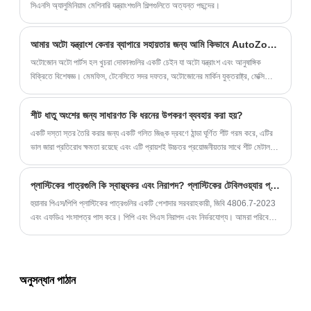
সিএনসি অ্যালুমিনিয়াম মেশিনারি যন্ত্রাংশগুলি শিল্পগুলিতে অত্যন্ত পছন্দের।
আমার অটো যন্ত্রাংশ কেনার ব্যাপারে সহায়তার জন্য আমি কিভাবে AutoZone গ্রাহক পরিষেবার সাথে যোগাযোগ করতে পারি?
অটোজোন অটো পার্টস হল খুচরা দোকানগুলির একটি চেইন যা অটো যন্ত্রাংশ এবং আনুষাঙ্গিক
বিক্রিতে বিশেষজ্ঞ। মেমফিস, টেনেসিতে সদর দফতর, অটোজোনের মার্কিন যুক্তরাষ্ট্র, মেক্সিকো
এবং ব্রাজিল জুড়ে 6,000টিরও বেশি স্টোর রয়েছে।
শীট ধাতু অংশের জন্য সাধারণত কি ধরনের উপকরণ ব্যবহার করা হয়?
একটি দস্তা স্তর তৈরি করার জন্য একটি গলিত জিঙ্ক দ্রবণে ঠান্ডা ঘূর্ণিত শীট গরম করে, এটির
ভাল জারা প্রতিরোধ ক্ষমতা রয়েছে এবং এটি প্রায়শই উচ্চতর প্রয়োজনীয়তার সাথে শীট মেটাল
অংশগুলির জন্য ব্যবহৃত হয়।
প্লাস্টিকের পাত্রগুলি কি স্বাস্থ্যকর এবং নিরাপদ? প্লাস্টিকের টেবিলওয়্যার প্রতিস্থাপন কী?
হুয়ানার পিএস/পিপি প্লাস্টিকের পাত্রগুলির একটি পেশাদার সরবরাহকারী, জিবি 4806.7-2023
এবং এফডিএ শংসাপত্র পাস করে। পিপি এবং পিএস নিরাপদ এবং নির্ভরযোগ্য। আমরা পরিবেশ
বান্ধব পিএলএ বায়োডেগ্রেডেবল টেবিলওয়্যার এবং বাঁশ ফাইবার হাই-এন্ড সিরিজও সরবরাহ করি।
অনুসন্ধান পাঠান