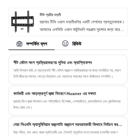
করে।
আমাদের ধাতব চেয়ার পাগুলি যে কোনও জায়গায় একটি আধুনিক
স্পর্শ যোগ করার জন্য নিখুঁত পছন্দ। আজ, আসুন একসাথে
টিভি প্রাচীর বন্ধনী
হুয়ানার টিভি ওয়াল বন্ধনীগুলির একটি পেশাদার প্রস্তুতকারক।
আমাদের সিরিজ অন্বেষণ করি এবং ফ্যাশনেবল এবং টেকসই
আমাদের এলসিডি ওয়াল মাউন্টগুলি সরঞ্জাম সুরক্ষার জন্য আরও
আসন সমাধানের অসীম সম্ভাবনাগুলি আবিষ্কার করি।
শক্তিশালী ঠান্ডা-ঘূর্ণিত ইস্পাত প্লেট বৈশিষ্ট্যযুক্ত। 200-টন
সম্পর্কিত ব্লগ
রিভিউ
অবিচ্ছিন্ন ডাই-স্ট্যাম্পিং ব্যবহার করে আমরা প্রতিদিন
3,000 টুকরো উত্পাদন করি। আমাদের টিভি মাউন্টিং বন্ধনীগুলি
ডিজিটাল সিগনেজ, তথ্য কিওস্ক, স্ব-পরিষেবা টার্মিনাল এবং
শীট মেটাল অংশ প্রক্রিয়াকরণের সুবিধা এবং অ্যাপ্লিকেশন
চিকিত্সা সরঞ্জাম মাউন্ট করার জন্য ব্যবহার করা যেতে পারে।
আমি বিশ্বাস করি যে প্রত্যেকেই শীট মেটাল যন্ত্রাংশ প্রক্রিয়াকরণের জন্য অপরিচিত নয়, কারণ
আমরা কাস্টমাইজড স্পেসিফিকেশন, উপকরণ, রঙ, লোগো
তিনি জীবনের সমস্ত ক্ষেত্রে বিদ্যমান এবং আমাদের সমাজের সাথে ঘনিষ্ঠভাবে সম্পর্কিত।
ইত্যাদি সহ ওএম/ওডিএম পরিষেবাগুলি সরবরাহ করি
কার্যকরী এবং আড়ম্বরপূর্ণ কব্জা বিতরণে Huaner এর দক্ষতা
হুয়ানার চীনে কব্জা উৎপাদন এবং পাইকারিতে বিশেষজ্ঞ, পেশাদারিত্ব, ব্যবহারিকতা এবং নান্দনিকতার
উপর জোর দেন।
সেরা সিএনসি অ্যালুমিনিয়াম যন্ত্রপাতি যন্ত্রাংশ সরবরাহকারী কিভাবে নির্বাচন করবেন?
উচ্চ শক্তি, কম ওজন, জারা-প্রতিরোধী এবং টেকসই প্রকৃতির মতো চমৎকার গুণাবলীর কারণে