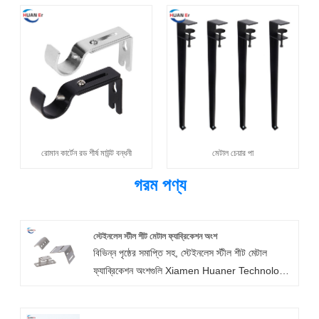
রোমান কার্টেন রড শীর্ষ মাউন্ট বন্ধনী
মেটাল চেয়ার পা
গরম পণ্য
স্টেইনলেস স্টীল শীট মেটাল ফ্যাব্রিকেশন অংশ
বিভিন্ন পৃষ্ঠের সমাপ্তি সহ, স্টেইনলেস স্টীল শীট মেটাল
ফ্যাব্রিকেশন অংশগুলি Xiamen Huaner Technology
Co., Ltd. দ্বারা উত্পাদিত হতে পারে। স্টেইনলেস স্টীল দিয়ে
তৈরি আমাদের শীট মেটাল উপাদানগুলির চমৎকার গঠনযোগ্যতা,