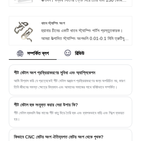
এটি ঘন ঘন ব্যবহারের অধীনে দীর্ঘ পরিষেবা জীবন নিশ্চিত করার
লোড বহন করতে পারে। পৃষ্ঠটি গ্যালভানাইজেশন পলিয়েস্টার
জন্য উচ্চ-শক্তি উপকরণ দিয়ে তৈরি হয়। এদিকে, আমরা
পাউডার লেপ দ্বারা সুরক্ষিত, যা মরিচা-প্রমাণ, জারা-প্রমাণ
গ্রাহকের প্রয়োজনগুলিতে মনোনিবেশ করি এবং বিভিন্ন
এবং আবহাওয়া-প্রতিরোধী। আমরা স্ট্যান্ডার্ড মডেল অভিযোজন
ধাতব স্ট্যাম্পিং অংশ
বাজারের চাহিদা মেটাতে নমনীয় কাস্টমাইজেশন পরিষেবা সরবরাহ
হুয়ানার চীনের একটি ধাতব স্ট্যাম্পিং পার্টস প্রস্তুতকারক।
এবং ব্যক্তিগতকৃত কাস্টমাইজেশন (আকার, রঙ, লোগো)
করি।
আমরা উত্পাদিত স্ট্যাম্পিং অংশগুলি 0.01-0.1 মিমি ত্রুটিযুক্ত
সরবরাহ করি।
স্টেইনলেস স্টিল, অ্যালুমিনিয়াম খাদ, কার্বন ইস্পাত এবং
সম্পর্কিত ব্লগ
রিভিউ
অন্যান্য উপকরণ দিয়ে তৈরি হতে পারে। শীট ধাতু স্ট্যাম্পিং
অংশগুলি স্বয়ংচালিত অংশ, রেলপথের অংশ, মেডিকেল পার্টস,
সামুদ্রিক অংশ, আলোক অংশগুলির জন্য ব্যবহার করা যেতে
শীট মেটাল অংশ প্রক্রিয়াকরণের সুবিধা এবং অ্যাপ্লিকেশন
পারে।
আমি বিশ্বাস করি যে প্রত্যেকেই শীট মেটাল যন্ত্রাংশ প্রক্রিয়াকরণের জন্য অপরিচিত নয়, কারণ
তিনি জীবনের সমস্ত ক্ষেত্রে বিদ্যমান এবং আমাদের সমাজের সাথে ঘনিষ্ঠভাবে সম্পর্কিত।
শীট মেটাল হুক সংযুক্ত করার সেরা উপায় কি?
শীট মেটাল হুকগুলি উচ্চ মানের শীট ধাতু দিয়ে তৈরি হুক এবং ব্যাপকভাবে বাড়ি এবং শিল্পে ব্যবহৃত
হয়।
কিভাবে CNC মোটর অংশ ঐতিহ্যগত মোটর অংশ থেকে পৃথক?