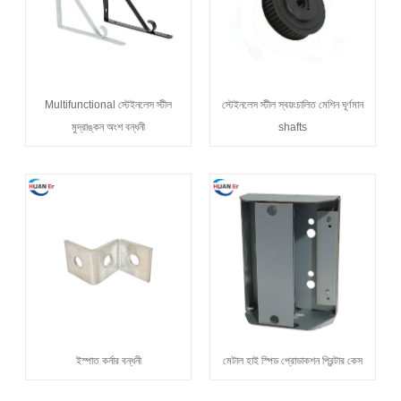
Multifunctional স্টেইনলেস স্টীল
স্টেইনলেস স্টীল স্বয়ংচালিত মেশিন ঘূর্ণমান
মুদ্রাঙ্কন অংশ বন্ধনী
shafts
ইস্পাত কর্নার বন্ধনী
মেটাল হাই স্পিড প্রোডাকশন প্রিন্টার কেস