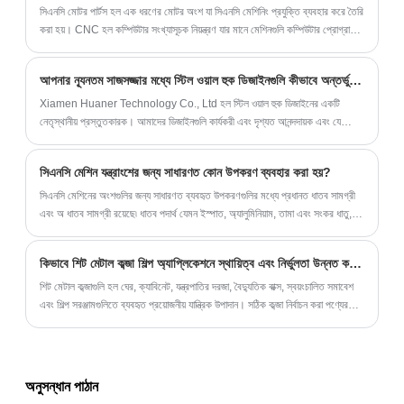
সিএনসি মোটর পার্টস হল এক ধরণের মোটর অংশ যা সিএনসি মেশিনিং প্রযুক্তি ব্যবহার করে তৈরি
করা হয়। CNC হল কম্পিউটার সংখ্যাসূচক নিয়ন্ত্রণ যার মানে মেশিনগুলি কম্পিউটার প্রোগ্রাম
দ্বারা নিয়ন্ত্রিত হয়।
আপনার ন্যূনতম সাজসজ্জার মধ্যে স্টিল ওয়াল হুক ডিজাইনগুলি কীভাবে অন্তর্ভুক্ত করবেন?
Xiamen Huaner Technology Co., Ltd হল স্টিল ওয়াল হুক ডিজাইনের একটি
নেতৃস্থানীয় প্রস্তুতকারক। আমাদের ডিজাইনগুলি কার্যকরী এবং দৃশ্যত আনন্দদায়ক এবং যে
কোনও সাজসজ্জার সাথে মেলে কাস্টমাইজ করা যেতে পারে।
সিএনসি মেশিন যন্ত্রাংশের জন্য সাধারণত কোন উপকরণ ব্যবহার করা হয়?
সিএনসি মেশিনের অংশগুলির জন্য সাধারণত ব্যবহৃত উপকরণগুলির মধ্যে প্রধানত ধাতব সামগ্রী
এবং অ ধাতব সামগ্রী রয়েছে৷ ধাতব পদার্থ যেমন ইস্পাত, অ্যালুমিনিয়াম, তামা এবং সংকর ধাতু, অ
ধাতব পদার্থ যেমন প্লাস্টিক এবং রাবার।
কিভাবে শিট মেটাল কব্জা শিল্প অ্যাপ্লিকেশনে স্থায়িত্ব এবং নির্ভুলতা উন্নত করে?
শিট মেটাল কব্জাগুলি হল ঘের, ক্যাবিনেট, যন্ত্রপাতির দরজা, বৈদ্যুতিক বাক্স, স্বয়ংচালিত সমাবেশ
এবং শিল্প সরঞ্জামগুলিতে ব্যবহৃত প্রয়োজনীয় যান্ত্রিক উপাদান। সঠিক কব্জা নির্বাচন করা পণ্যের
আয়ুষ্কাল, প্রান্তিককরণের সঠিকতা, জারা প্রতিরোধের এবং কর্মক্ষম স্থায়িত্বকে সরাসরি
প্রভাবিত করে। এই নিবন্ধটি ব্যাখ্যা করে যে শীট মেটালের কব্জাগুলি কীভাবে কাজ করে, ক্রেতারা
সাধারণত কোন সমস্যার সম্মুখীন হয়, কীভাবে সঠিক ধরনটি বেছে নিতে হয় এবং কেন নির্ভরযোগ্য
কব্জা সমাধানগুলি সোর্স করার সময় নির্ভুলতা উত্পাদন গুরুত্বপূর্ণ।
অনুসন্ধান পাঠান