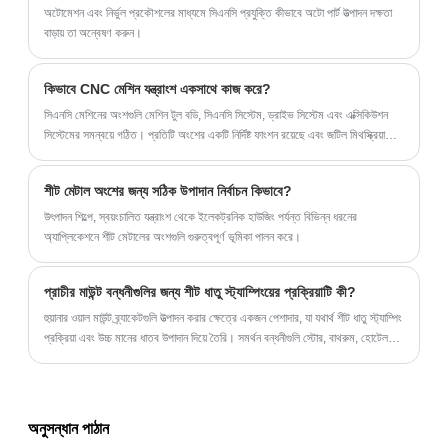
অটোমেশন এবং নির্ভুল প্রকৌশলের মাধ্যমে সিএনসি প্রযুক্তি কীভাবে অটো পার্ট উত্পাদন দক্ষতা
বাড়ায় তা অন্বেষণ করুন।
কিভাবে CNC মেশিন যন্ত্রাংশ একসাথে কাজ করে?
সিএনসি মেশিনের অংশগুলি মেশিন টুল বডি, সিএনসি সিস্টেম, ড্রাইভ সিস্টেম এবং এক্সিকিউশন
সিস্টেমের সমন্বয়ে গঠিত। প্রতিটি অংশের একটি নির্দিষ্ট ফাংশন রয়েছে এবং জটিল মিথস্ক্রিয়া
এবং সুনির্দিষ্ট নিয়ন্ত্রণের মাধ্যমে এটি প্রক্রিয়াকরণের নির্ভুলতা এবং দক্ষতা নিশ্চিত করে।
শীট মেটাল অংশের জন্য সঠিক উপাদান নির্বাচন কিভাবে?
উৎপাদন শিল্পে, স্বয়ংচালিত যন্ত্রাংশ থেকে ইলেকট্রনিক হাউজিং পর্যন্ত বিভিন্ন ধরনের
অ্যাপ্লিকেশনে শীট মেটালের অংশগুলি গুরুত্বপূর্ণ ভূমিকা পালন করে।
প্রাচীর মাউন্ট বন্ধনীগুলির জন্য শীট ধাতু স্ট্যাম্পিংয়ের প্রক্রিয়াটি কী?
হুয়ানার ওয়াল মাউন্ট ব্র্যাকেটগুলি উত্পাদন করার ক্ষেত্রে একজন পেশাদার, যা যথার্থ শীট ধাতু স্ট্যাম্পিং
প্রক্রিয়া এবং উচ্চ মানের ধাতব উপাদান দিয়ে তৈরি। সমর্থন বন্ধনীগুলি স্টোর, বাথরুম, হোটেল
এবং আরও কিছুতে ব্যবহার করা যেতে পারে।
অনুসন্ধান পাঠান