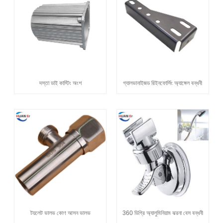
দস্তা ডাই কাস্টিং অংশ
গ্যালভানাইজড রিইনফোর্সিং অ্যাঙ্গেল বন্ধনী
টয়লেট ভালভ কোণ আসন ভালভ
360 ডিগ্রি অ্যালুমিনিয়াম ঝরনা বেস বন্ধনী