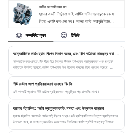
স্পর্শ যোগ করার জন্য নিখুঁত পছন্দ। আজ, আসুন একসাথে
কাস্টিং অংশগুলি মারা যান
হুয়ানর একটি নির্ভুলতা ডাই কাস্টিং পার্টস প্রস্তুতকারক যা
আমাদের সিরিজ অন্বেষণ করি এবং ফ্যাশনেবল এবং টেকসই
চীনের একটি কারখানা সহ। আমরা কাস্ট অ্যালুমিনিয়াম
আসন সমাধানের অসীম সম্ভাবনাগুলি আবিষ্কার করি।
অংশগুলির জন্য OEM উত্পাদন এবং সম্পূর্ণ গবেষণা ও উন্নয়ন
সম্পর্কিত ব্লগ
রিভিউ
সমাধানগুলি সরবরাহ করি এবং আমাদের পণ্যগুলি আইএসও/
টিএস 16949 প্রত্যয়িত। আমরা ব্যয়বহুল ব্যাপক উত্পাদন
এবং 7-15 দিনের নেতৃত্বের সময়ও সরবরাহ করি।
আন্তর্জাতিক হার্ডওয়্যার শিল্পের বিকাশ অসম, এবং শিল্প কাঠামো সামঞ্জস্য করা প্রয়োজন
সাম্প্রতিক বছরগুলিতে, চীন ধীরে ধীরে বিশ্বের উন্নত হার্ডওয়্যার প্রক্রিয়াকরণ এবং রপ্তানি
শক্তিতে বিকশিত হয়েছে, দৈনিক হার্ডওয়্যার শিল্প বিশ্বের সামনের দিকে প্রবেশ করেছে।
অর্থনৈতিক বিশ্বায়ন এবং জটিল আন্তর্জাতিক পরিস্থিতির বিকাশের সাথে সাথে আন্তর্জাতিক
হার্ডওয়্যার বাজারের বিকাশের দিকনির্দেশ কী?
শীট মেটাল অংশ প্রক্রিয়াকরণ ব্যবহার কি কি
এই কাগজটি প্রধানত শীট মেটাল প্রক্রিয়াকরণ প্রযুক্তির প্রয়োগগুলি বোঝে।
হুয়ানার স্ট্যাম্পিং: অটো ম্যানুফ্যাকচারিং দক্ষতা এবং উদ্ভাবন বাড়ানো
হুয়ানার স্ট্যাম্পিং অংশগুলি মোটরগাড়ি শিল্পের মধ্যে একটি ব্যতিক্রমীভাবে বিস্তৃত অ্যাপ্লিকেশন
উপভোগ করে, যা সমগ্র স্বয়ংচালিত কাঠামোগত সিস্টেমের কার্যত প্রতিটি গুরুত্বপূর্ণ উপাদানকে
অন্তর্ভুক্ত করে।