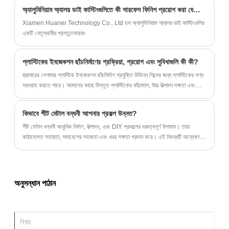
অ্যালুমিনিয়াম অ্যালয় ডাই কাস্টিংগুলিতে কী সারফেস ফিনিশ প্রয়োগ করা যেতে পারে?
Xiamen Huaner Technology Co., Ltd হল অ্যালুমিনিয়াম অ্যালয় ডাই কাস্টিংগুলির
একটি নেতৃস্থানীয় প্রস্তুতকারক৷
প্লাস্টিকের ইনজেকশন ছাঁচনির্মাণের প্রক্রিয়া, প্রয়োগ এবং সুবিধাগুলি কী কী?
হুয়ানারের পেশাদার প্লাস্টিক ইনজেকশন ছাঁচনির্মাণ প্রযুক্তি বিভিন্ন শিল্পের জন্য প্লাস্টিকের পণ্য
সরবরাহ করতে পারে। আমাদের কাছে বিস্তৃত প্লাস্টিকের কাঁচামাল, উচ্চ উত্পাদন দক্ষতা এবং
আইএসও 9001 শংসাপত্র রয়েছে।
কিভাবে শীট মেটাল বন্ধনী আপনার প্রকল্প উন্নত?
শীট মেটাল বন্ধনী আধুনিক নির্মাণ, উত্পাদন, এবং DIY প্রকল্পের গুরুত্বপূর্ণ উপাদান। তারা
কাঠামোগত সহায়তা, সমাবেশের সহজতা এবং খরচ দক্ষতা প্রদান করে। এই নিবন্ধটি অন্বেষণ
করবে কিভাবে শীট মেটাল বন্ধনী কাজ করে, তাদের সুবিধা, নির্বাচনের মানদণ্ড, ইনস্টলেশন পদ্ধতি
এবং রক্ষণাবেক্ষণের টিপস, ব্যবসা এবং প্রকৌশলীদেরকে সচেতন পছন্দ করতে সাহায্য করে।
অনুসন্ধান পাঠান