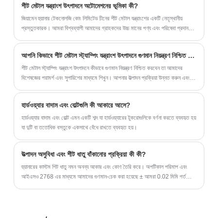
শীট মেটাল যন্ত্রাংশ উৎপাদনে অটোমেশনের ভূমিকা কী?
এবং স্থপতিদের মধ্যে একটি পছন্দের পছন্দ হয়ে উঠছে।
জিয়ামেন হুয়ানার টেকনোলজি কোং লিমিটেড চীনের শীট মেটাল যন্ত্রাংশের একটি নেতৃস্থানীয়
প্রস্তুতকারক। আমরা বিশ্বব্যাপী আমাদের গ্রাহকদের উচ্চ মানের পণ্য এবং পরিষেবা প্রদান
করতে প্রতিশ্রুতিবদ্ধ।
আপনি কিভাবে শীট মেটাল স্ট্যাম্পিং যন্ত্রাংশ উৎপাদনে গুণমান নিয়ন্ত্রণ নিশ্চিত করবেন?
শীট মেটাল স্ট্যাম্পিং যন্ত্রাংশ উৎপাদনে কীভাবে গুণমান নিয়ন্ত্রণ নিশ্চিত করবেন তা আমাদের
বিশেষজ্ঞের পরামর্শ এবং সুপারিশের মাধ্যমে শিখুন। আপনার উত্পাদন প্রক্রিয়া উন্নত করুন এবং
আমাদের প্রমাণিত কৌশলগুলির সাথে সম্ভাব্য সমস্যাগুলি এড়ান।
হার্ডওয়্যার বাদাম এবং বোল্টগুলি কী আকারে আসে?
হার্ডওয়্যার বাদাম এবং বোল্ট এমন একটি শব্দ যা হার্ডওয়্যারের টুকরোগুলিকে বর্ণনা করতে ব্যবহৃত হয়
যা দুটি বা ততোধিক বস্তুকে একসাথে বেঁধে রাখতে ব্যবহৃত হয়।
উত্পাদন অসুবিধা এবং শীট ধাতু বাঁকানোর প্রক্রিয়া কী কী?
হুয়ানারের কাস্টম শিট ধাতু নমন অনন্য আকার এবং কোণ তৈরি করে। অপটিকাল পরিমাপ এবং
আইএসও 2768 এর মাধ্যমে আমাদের গুণমান-চেক করা হয়েছে ± আমরা 0.02 মিমি গর্ত
সহনশীলতা অর্জন করতে পারি। আমাদের প্রোটোটাইপ/ছোট ব্যাচ 7 দিনের নমুনা বিতরণ সহ
প্রস্তুত।