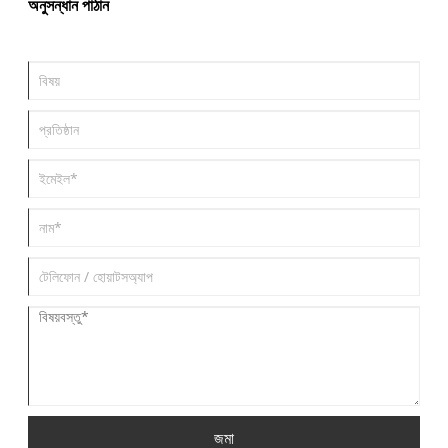
অনুসন্ধান পাঠান
জমা