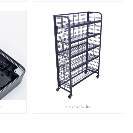
ল
তারের প্রদর্শন র্যাক