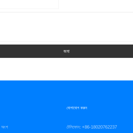
জমা
যোগাযোগ করুন
িং অংশ
টেলিফোন: +86-18020762237