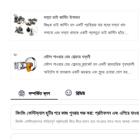
দস্তা ডাই কাস্টিং উপাদান
জিঙ্ক ডাই কাস্টিং হল একটি প্রক্রিয়া যার মধ্যে দস্তা খাদ
গলানো এবং দস্তা খাদকে একটি প্রস্তুত ডাই কাস্টিং ছাঁচে
ইনজেক্ট করা জড়িত। দস্তা খাদগুলি তাদের নমনীয়তা, প্রভাব
শক্তি এবং কম গলনাঙ্কের কারণে খুচরা যন্ত্রাংশ তৈরিতে
ব্যাপকভাবে ব্যবহৃত হয়। উত্পাদিত জিঙ্ক ডাই কাস্টিং উপাদানগুলির
মেটাল শাওয়ার হেড হোল্ডার বন্ধনী
অনেক সুবিধা রয়েছে।
মেটাল শাওয়ার হেড হোল্ডার ব্র্যাকেট হল একটি ব্যবহারিক গৃহস্থালী
আইটেম যা বাথরুমে একটি ঝরঝরে এবং সুন্দর চেহারা যোগ করতে
পারে। Xiamen Huaner Technology Co., Ltd. দ্বারা
তৈরি স্ট্যান্ডটি নিশ্চিত করে যে ঝরনার মাথাটি প্রাচীরের সাথে
সম্পর্কিত ব্লগ
রিভিউ
দৃঢ়ভাবে স্থির রয়েছে, একটি অবিচ্ছিন্ন জল প্রবাহ প্রদান করে
এবং বাথরুমকে আরও আরামদায়ক এবং মনোরম করে তোলে।
কিংমিং ফেস্টিভ্যাল ছুটির পরে কাজ পুনরায় শুরু করা: প্রতিফলন এবং এগিয়ে যাওয়
কিংমিং ফেস্টিভ্যালের শান্তিপূর্ণ প্রতিধ্বনি ধীরে ধীরে ম্লান হয়ে যাওয়ার সাথে সাথে আমরা পেশ