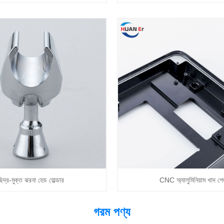
ছিদ্র-মুক্ত ঝরনা হেড হোল্ডার
CNC অ্যালুমিনিয়াম খাদ শে
গরম পণ্য