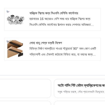
যান্ত্রিক শিল্পের জন্য সিএনসি মেশিনিং ফাস্টেনার
হুয়ানারের 16 বছরেরও বেশি সময় ধরে যান্ত্রিক শিল্পের জন্য
সিএনসি মেশিনিং ফাস্টেনার উত্পাদন করার পেশাদার অভিজ্ঞতা
রয়েছে। ফাস্টেনার হল এক ধরণের যান্ত্রিক অংশ যা যান্ত্রিকভাবে
দুই বা ততোধিক বস্তুকে একত্রে যুক্ত বা সংযুক্ত করে, যা শক্তি,
ইলেকট্রনিক্স, বৈদ্যুতিক, যান্ত্রিক, রাসায়নিক, ধাতুবিদ্যা, ছাঁচ,
লোহা ধাতু শেল্ফ বন্ধনী নিক্ষেপ
জলবাহী এবং অন্যান্য শিল্প সহ বিভিন্ন শিল্পে ব্যাপকভাবে ব্যবহার
বিভিন্ন নির্মাণ সামগ্রীতে পাওয়া স্ট্যান্ডার্ড 90° নমন কোণ একটি
করা যেতে পারে। বিভিন্ন যন্ত্রপাতি বা সরঞ্জামে, আপনি সিএনসি
শক্তিশালী এবং টেকসই কাঠামো নিশ্চিত করে, যা নমনের জন্য
মেশিনযুক্ত ফাস্টেনারগুলির বিস্তৃত পরিসর দেখতে পারেন।
সর্বোত্তম স্থিতিশীলতা এবং প্রতিরোধ প্রদান করে। কাস্ট আয়রন
মেটাল শেল্ফ বন্ধনী কাঠ, প্লাস্টার এবং কংক্রিটের দেয়াল সহ
বিস্তৃত অ্যাপ্লিকেশনের জন্য উপযুক্ত।
অটো পার্টস শিট মেটাল ফ্যাব্রিকেশনের জ
সবুজ শক্তির তরঙ্গে, সৌর প্যানেলগুলি নিঃসন্দেহে 