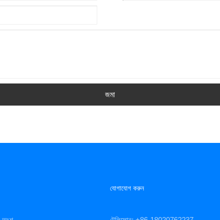
জমা
যোগাযোগ করুন
িং অংশ
টেলিফোন: +86-18020762237