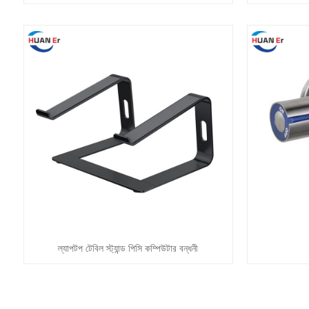
ল্যাপটপ টেবিল স্ট্যান্ড পিসি কম্পিউটার বন্ধনী