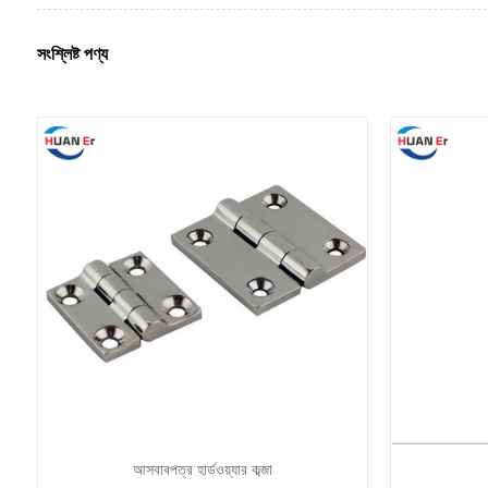
সংশ্লিষ্ট পণ্য
আসবাবপত্র হার্ডওয়্যার কব্জা