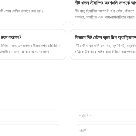
শীট ধাতব স্ট্যাম্পিং অংশগুলি সম্পর্কে
একটি প্রেস মেশিন ব্যবহার করা হয়।
শীট ধাতু স্ট্যাম্পিং অংশগুলি হ'ল খোঁচা, বাঁকান
যথার্থতা, স্থায়িত্ব এবং ব্যয়-কার্যকারিতার কারণে
ে চয়ন করবেন?
কিভাবে শিট মেটাল কব্জা শিল্প অ্যাপ্লিকে
 ছাঁচনির্মাণ এবং এলএসআর ইনজেকশন ছাঁচনির্মাণ
শিট মেটাল কব্জাগুলি হল ঘের, ক্যাবিনেট, যন্ত্রপা
গ্রহী হন তবে দয়া করে আমাদের সাথে
যান্ত্রিক উপাদান। সঠিক কব্জা নির্বাচন করা পণ্য
প্রভাবিত করে। এই নিবন্ধটি ব্যাখ্যা করে যে শী
সঠিক ধরনটি বেছে নিতে হয় এবং কেন নির্ভরযোগ্য কব