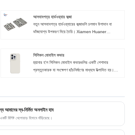
আসবাবপত্র হার্ডওয়্যার কব্জা
নতুন আসবাবপত্র হার্ডওয়্যারের কব্জাগুলি চলমান উপাদান বা
ভাঁজযোগ্য উপকরণ দিয়ে তৈরি। Xiamen Huaner
Technology Co., Ltd., চীনের একটি উন্নত কব্জা
প্রস্তুতকারক, একটি সাধারণ এবং কমনীয় চেহারা সহ পরিপক্ক,
উচ্চ-নির্ভুলতা, উচ্চ-মানের কব্জা তৈরি করে। সহজে
সিলিকন মোবাইল কভার
রক্ষণাবেক্ষণযোগ্য আসবাবপত্র হার্ডওয়্যার কব্জাগুলি প্রাথমিকভাবে
হুয়ানার হ'ল সিলিকন মোবাইল কভারগুলির একটি পেশাদার
দরজা এবং জানালায় ইনস্টল করা হয়, যখন উত্কৃষ্ট স্যাঁতসেঁতে
প্রস্তুতকারক যা সংক্ষেপণ ছাঁচনির্মাণের মাধ্যমে উত্পাদিত হয়।
কব্জাগুলি প্রধানত ক্যাবিনেটের জন্য ব্যবহৃত হয়।
সিলিকন ফোন কেসগুলি আপনার প্রয়োজন অনুসারে বিভিন্ন পৃষ্ঠের
চিকিত্সা করতে পারে। স্ট্যান্ডার্ড সিলিকন ফোন কেসগুলির জন্য
এমওকিউ 5000 টুকরো, 15 দিনের মধ্যে ডেলিভারি সহ।
ন্য আমাদের স্ব-নির্মিত অনলাইন হাব
একটি বিশিষ্ট খেলোয়াড় হিসাবে দাঁড়িয়েছে।