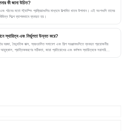
 আপনার কী জানা উচিত?
ো এবং গঠনের মতো স্ট্যাম্পিং প্রক্রিয়াগুলির মাধ্যমে উত্পাদিত ধাতব উপাদান। এই অংশগুলি তাদের
 বিভিন্ন শিল্পে ব্যাপকভাবে ব্যবহৃত হয়।
শনে স্থায়িত্ব এবং নির্ভুলতা উন্নত করে?
তির দরজা, বৈদ্যুতিক বাক্স, স্বয়ংচালিত সমাবেশ এবং শিল্প সরঞ্জামগুলিতে ব্যবহৃত প্রয়োজনীয়
ের আয়ুষ্কাল, প্রান্তিককরণের সঠিকতা, জারা প্রতিরোধের এবং কর্মক্ষম স্থায়িত্বকে সরাসরি
ট মেটালের কব্জাগুলি কীভাবে কাজ করে, ক্রেতারা সাধারণত কোন সমস্যার সম্মুখীন হয়, কীভাবে
্জা সমাধানগুলি সোর্স করার সময় নির্ভুলতা উত্পাদন গুরুত্বপূর্ণ।