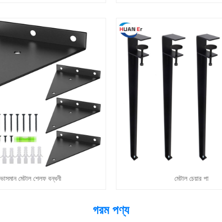
ভাসমান মেটাল শেলফ বন্ধনী
মেটাল চেয়ার পা
গরম পণ্য