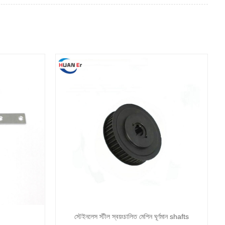
স্টেইনলেস স্টীল স্বয়ংচালিত মেশিন ঘূর্ণমান shafts