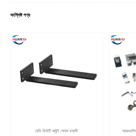
সংশ্লিষ্ট পণ্য
হেভি ডিউটি ​​মাউন্ট শেল্ফ বন্ধনী
স্বয়ংচালি