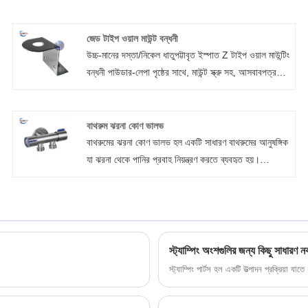
জেড টাইপ ওয়াল মাউন্ট বন্ধনী
উচ্চ-মানের দস্তা/নিকেল ধাতুপট্টাবৃত ইস্পাত Z টাইপ ওয়াল মাউন্টিং
বন্ধনী পাউডার-লেপা পৃষ্ঠের সাথে, মাউন্ট স্ক্রু সহ, আসবাবপত্র
শেল্ফ আয়রনের জন্য উপযুক্ত
বাথরুম ঝরনা কোণ ভালভ
বাথরুমের ঝরনা কোণ ভালভ হল একটি সাধারণ বাথরুমের আনুষঙ্গিক
যা ঝরনা থেকে পানির প্রবাহ নিয়ন্ত্রণ করতে ব্যবহৃত হয়।
Xiamen Huaner প্রযুক্তির বাথরুম কর্নার ভালভ নির্মাতারা
সাধারণত তামা বা স্টেইনলেস স্টিলের মতো ধাতব পদার্থ দিয়ে তৈরি
এবং বিভিন্ন রঙ এবং আকারে পাওয়া যায়। এটি কেবল আমাদের
দৈনন্দিন জীবনকে সহজতর করে না, তবে বাথরুমের আরাম এবং
নিরাপত্তার জন্য একটি গ্যারান্টিও প্রদান করে।
স্ট্যাম্পিং অংশগুলির জন্য কিছু সাধারণ 
স্ট্যাম্পিং পার্টস হল একটি উত্পাদন প্রক্রিয়া