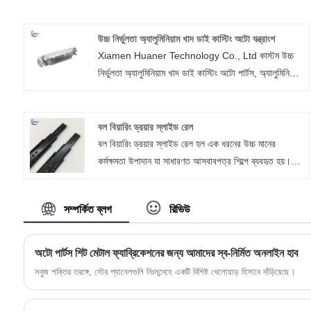
উচ্চ নির্ভুলতা অ্যালুমিনিয়াম খাদ ডাই কাস্টিং অটো যন্ত্রাংশ
Xiamen Huaner Technology Co., Ltd কাস্টম উচ্চ
নির্ভুলতা অ্যালুমিনিয়াম খাদ ডাই কাস্টিং অটো পার্টস, অ্যালুমিনিয়াম
খুচরা যন্ত্রাংশ, বহু বছর ধরে প্রতিযোগিতামূলক মূল্য এবং উচ্চ
নির্ভুলতার সাথে ডাই কাস্টিং উপাদান তৈরিতে পেশাদার। আমাদের
কারখানাটি উন্নত সরঞ্জামগুলির মালিক, যা উচ্চ মানের উচ্চ সরবরাহ
বল বিয়ারিং ড্রয়ার স্লাইড রেল
করতে পারে। নির্ভুলতা এবং খরচ কার্যকর অ্যালুমিনিয়াম খাদ ডাই
বল বিয়ারিং ড্রয়ার স্লাইড রেল হল এক ধরনের উচ্চ মানের
ঢালাই স্বয়ংক্রিয় খুচরা যন্ত্রাংশ.
কর্মক্ষমতা উপাদান যা সাধারণত আসবাবপত্র শিল্পে ব্যবহৃত হয়।
Xiamen Huaner Technology Co., Ltd. দ্বারা
উত্পাদিত ফ্যাশন বল বিয়ারিং ড্রয়ার স্লাইড একটি ড্রয়ার স্লাইড
সম্পর্কিত ব্লগ
রিভিউ
যা মসৃণ, সহজ স্লাইডিং প্রদান করতে বল বিয়ারিং ব্যবহার করে।
বল বিয়ারিং ড্রয়ার স্লাইড রেল, তাদের উচ্চ কর্মক্ষমতা, স্থায়িত্ব
এবং নির্ভরযোগ্যতা সহ, আধুনিক আসবাবপত্র ডিজাইনের একটি
অটো পার্টস শিট মেটাল ফ্যাব্রিকেশনের জন্য আমাদের স্ব-নির্মিত অনলাইন হাব
অবিচ্ছেদ্য অংশ হয়ে উঠেছে। এর উচ্চ কার্যকারিতা এবং ব্যবহারের
সবুজ শক্তির তরঙ্গে, সৌর প্যানেলগুলি নিঃসন্দেহে একটি বিশিষ্ট খেলোয়াড় হিসাবে দাঁড়িয়েছে।
সহজতা নিঃসন্দেহে আসবাবপত্রের সুবিধা এবং ব্যবহারকারী বন্ধুত্ব
বাড়ায়।