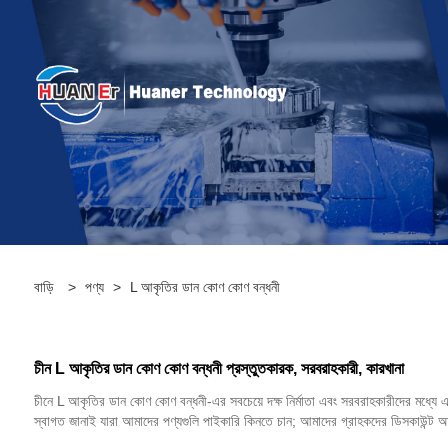
বাড়ি
>
পণ্য
>
L আকৃতির ডান কোণ কোণ বন্ধনী
চীন L আকৃতির ডান কোণ কোণ বন্ধনী প্রস্তুতকারক, সরবরাহকারী, কারখানা
চীনে L আকৃতির ডান কোণ কোণ বন্ধনী-এর সবচেয়ে দক্ষ নির্মাতা এবং সরবরাহকারীদের মধ্যে
স্বাগত জানাই যারা আমাদের পণ্যগুলি পাইকারি কিনতে চান; আমাদের গ্রাহকদের ডিসকাউন্ট অফ