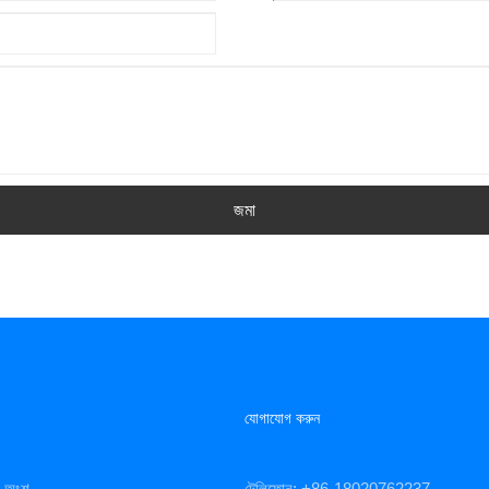
জমা
যোগাযোগ করুন
িং অংশ
টেলিফোন: +86-18020762237