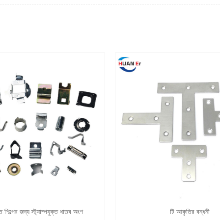
ত শিল্পের জন্য স্ট্যাম্পযুক্ত ধাতব অংশ
টি আকৃতির বন্ধনী