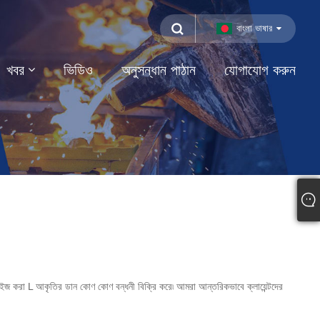
বাংলা ভাষার
খবর
ভিডিও
অনুসন্ধান পাঠান
যোগাযোগ করুন
াইজ করা L আকৃতির ডান কোণ কোণ বন্ধনী বিক্রি করে৷ আমরা আন্তরিকভাবে ক্লায়েন্টদের