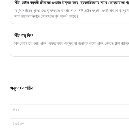
শীট মেটাল বন্ধনী জীবনের গুণমান উন্নত করে, ব্যবহারিকতার সাথে ভোক্তাদের পছ
আধুনিক জীবনে সুবিধা এবং নান্দনিকতার সাধনার সাথে, শীট মেটাল বন্ধনী, একটি সাধারণ গৃহস্থালী
জন্য ক্রমবর্ধমানভাবে ভোক্তাদের দৃষ্টি আকর্ষণ করছে।
শীট ধাতু কি?
‌শিট মেটাল হল একটি ধাতব প্রক্রিয়াকরণ প্রযুক্তি যা প্রধানত পাতলা ধাতব প্লেটের ঠান্ডা প্রক্র
অনুসন্ধান পাঠান