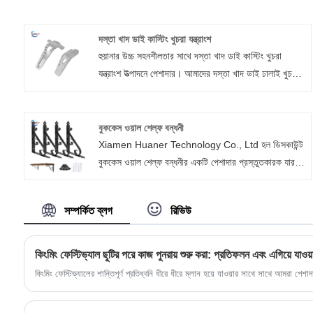
দস্তা খাদ ডাই কাস্টিং খুচরা যন্ত্রাংশ
হুয়ানার উচ্চ সহনশীলতার সাথে দস্তা খাদ ডাই কাস্টিং খুচরা
যন্ত্রাংশ উত্পাদনে পেশাদার। আমাদের দস্তা খাদ ডাই ঢালাই খুচরা
যন্ত্রাংশ সাধারণত তাদের অনুকূল ঢালাই বৈশিষ্ট্যের কারণে শিল্প
অ্যাপ্লিকেশনে ব্যবহৃত হয় যার মধ্যে রয়েছে: উচ্চ ঘনত্ব এবং উচ্চ
নমনীয়তা।
বুককেস ওয়াল শেল্ফ বন্ধনী
Xiamen Huaner Technology Co., Ltd হল ডিসকাউন্ট
বুককেস ওয়াল শেল্ফ বন্ধনীর একটি পেশাদার প্রস্তুতকারক যার
দৈর্ঘ্য 7.87 ইঞ্চি, উচ্চতা 5.51 ইঞ্চি, প্রস্থ 0.98 ইঞ্চি এবং
0.1 ইঞ্চি (2.5 মিমি) পুরু। এই বুককেস ওয়াল শেল্ফ বন্ধনীগুলি
সম্পর্কিত ব্লগ
রিভিউ
অত্যন্ত টেকসই এবং পারফরম্যান্সের দিক থেকে অন্যান্য প্রাচীর-
মাউন্ট করা শেলফ বন্ধনীকে ছাড়িয়ে যায়। L- আকৃতির শেল্ফ
বন্ধনী সমর্থন করে প্রতিটি জোড়া সর্বোচ্চ 110 পাউন্ড ওজন বহন
কিংমিং ফেস্টিভ্যাল ছুটির পরে কাজ পুনরায় শুরু করা: প্রতিফলন এবং এগিয়ে যাওয়
করতে সক্ষম। এই উচ্চ-মানের, ভারী-শুল্ক লোহার বন্ধনীগুলি
কিংমিং ফেস্টিভ্যালের শান্তিপূর্ণ প্রতিধ্বনি ধীরে ধীরে ম্লান হয়ে যাওয়ার সাথে সাথে আমরা পেশ
আলংকারিক, বইয়ের তাক, বাথরুম বা রান্নাঘরের তাক প্রয়োগের
জন্য উপযুক্ত। সংগ্রহযোগ্য, গাছপালা, বই, তোয়ালে, থালা-