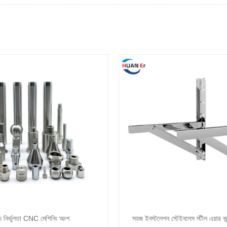
্চ নির্ভুলতা CNC মেশিনিং অংশ
সহজ ইনস্টলেশন স্টেইনলেস স্টীল এয়ার কন