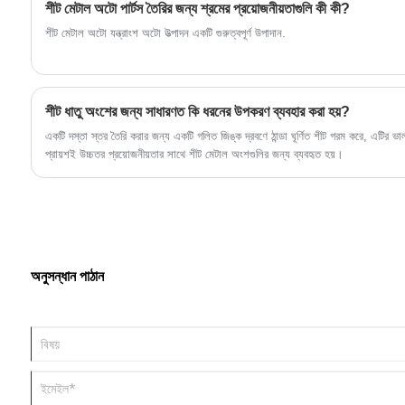
বাসন, জার এবং পরিবারের সরঞ্জাম রাখার জন্য এগুলি একটি
শীট মেটাল অটো পার্টস তৈরির জন্য শ্রমের প্রয়োজনীয়তাগুলি কী কী?
চমৎকার পছন্দ। এই বন্ধনী নিয়মিত ব্যবহারের জন্য বিশেষভাবে
শীট মেটাল অটো যন্ত্রাংশ অটো উত্পাদন একটি গুরুত্বপূর্ণ উপাদান.
উপযুক্ত.
শীট ধাতু অংশের জন্য সাধারণত কি ধরনের উপকরণ ব্যবহার করা হয়?
একটি দস্তা স্তর তৈরি করার জন্য একটি গলিত জিঙ্ক দ্রবণে ঠান্ডা ঘূর্ণিত শীট গরম করে, এটির ভ
প্রায়শই উচ্চতর প্রয়োজনীয়তার সাথে শীট মেটাল অংশগুলির জন্য ব্যবহৃত হয়।
অনুসন্ধান পাঠান