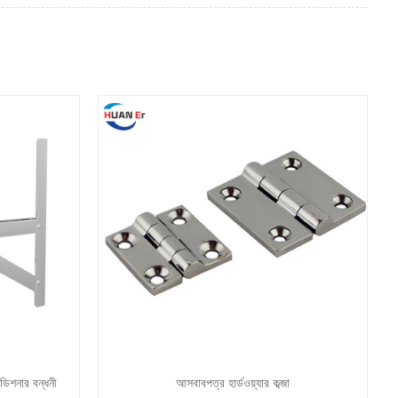
্ডিশনার বন্ধনী
আসবাবপত্র হার্ডওয়্যার কব্জা