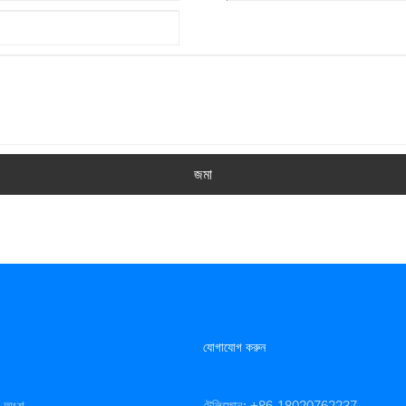
জমা
যোগাযোগ করুন
িং অংশ
টেলিফোন: +86-18020762237