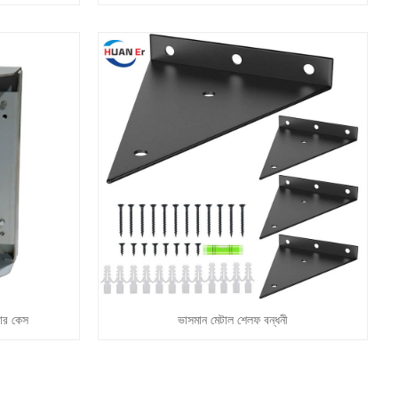
টার কেস
ভাসমান মেটাল শেলফ বন্ধনী