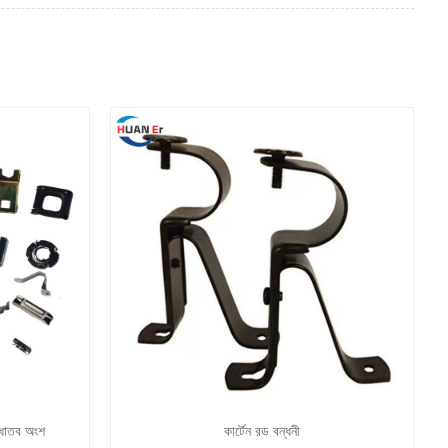
্ত ধাতব অংশ
কার্টেন রড বন্ধনী