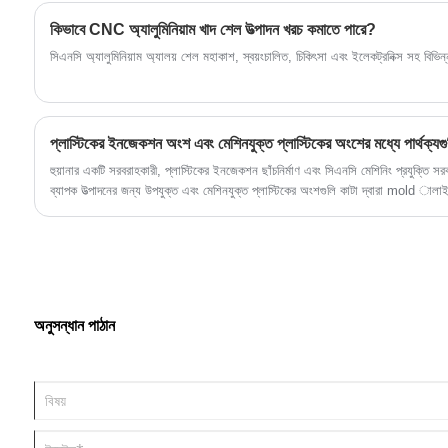
কিভাবে CNC অ্যালুমিনিয়াম খাদ শেল উত্পাদন খরচ কমাতে পারে?
সিএনসি অ্যালুমিনিয়াম অ্যালয় শেল মহাকাশ, স্বয়ংচালিত, চিকিৎসা এবং ইলেকট্রনিক্স সহ বিভিন্ন
প্লাস্টিকের ইনজেকশন অংশ এবং মেশিনযুক্ত প্লাস্টিকের অংশের মধ্যে পার্থক্যগ
হুয়ানার একটি সরবরাহকারী, প্লাস্টিকের ইনজেকশন ছাঁচনির্মাণ এবং সিএনসি মেশিনিং প্রযুক্তি
ব্যাপক উত্পাদনের জন্য উপযুক্ত এবং মেশিনযুক্ত প্লাস্টিকের অংশগুলি কাটা দ্বারা mold ালাই 
অনুসন্ধান পাঠান