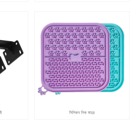
নী
সিলিকন লিক মাদুর