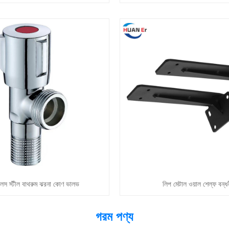
লেস স্টীল বাথরুম ঝরনা কোণ ভালভ
লিপ মেটাল ওয়াল শেল্ফ বন্ধ
গরম পণ্য