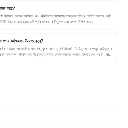
 কাজ করে?
ি সিস্টেম, ড্রাইভ সিস্টেম এবং এক্সিকিউশন সিস্টেমের সমন্বয়ে গঠিত। প্রতিটি অংশের একটি
নির্দিষ্ট নিয়ন্ত্রণের মাধ্যমে এটি প্রক্রিয়াকরণের নির্ভুলতা এবং দক্ষতা নিশ্চিত করে।
বং পণ্য কর্মক্ষমতা উন্নত করে?
্যুতিক সরঞ্জাম, স্বয়ংচালিত সমাবেশ, খুচরা প্রদর্শন, এইচভিএসি সিস্টেম, আসবাবপত্র হার্ডওয়্যার
়। সঠিক হুক নকশা নির্বাচন করা উল্লেখযোগ্যভাবে লোড-ভারবহন ক্ষমতা, ইনস্টলেশন দক্ষতা, জারা
া উন্নত করতে পারে। এই নিবন্ধটি অন্বেষণ করে যে কীভাবে শীট মেটাল হুকগুলি কাজ করে, তাদের
 ব্যবসাগুলি দীর্ঘমেয়াদী কর্মক্ষমতার জন্য আদর্শ কাস্টম সমাধান নির্বাচন করতে পারে।