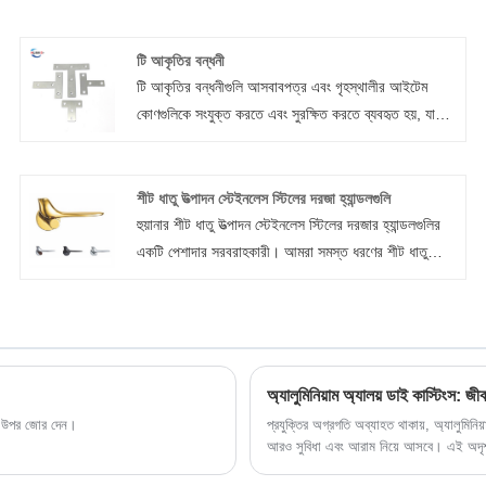
টি আকৃতির বন্ধনী
টি আকৃতির বন্ধনীগুলি আসবাবপত্র এবং গৃহস্থালীর আইটেম
কোণগুলিকে সংযুক্ত করতে এবং সুরক্ষিত করতে ব্যবহৃত হয়, যা
দৃঢ়ভাবে দরজা এবং আসবাবের অন্যান্য আইটেমকে শক্তিশালী
করতে পারে। অতিরিক্ত জারা প্রতিরোধের এবং স্থায়িত্ব একটি
দস্তা-ধাতুপট্টাবৃত ফিনিস সঙ্গে ইস্পাত T আকৃতি বন্ধনী দ্বারা
শীট ধাতু উত্পাদন স্টেইনলেস স্টিলের দরজা হ্যান্ডলগুলি
প্রদান করা যেতে পারে. এটি সিলভারে পাওয়া যায়, যা বেশিরভাগ
হুয়ানার শীট ধাতু উত্পাদন স্টেইনলেস স্টিলের দরজার হ্যান্ডলগুলির
বাড়ির সাজসজ্জার সাথে ভাল যায়।
একটি পেশাদার সরবরাহকারী। আমরা সমস্ত ধরণের শীট ধাতু
উত্পাদন স্টেইনলেস স্টিল এন্ট্রি ডোর হার্ডওয়্যার কাস্টমাইজ করতে
পারি। আমাদের শীট ধাতব বানোয়াট পরিষেবাগুলি কম ভলিউম
প্রোটোটাইপ থেকে উচ্চ-ভলিউম উত্পাদন পর্যন্ত উল্লেখযোগ্য ব্যয়
সাশ্রয় সহ চলে।
অ্যালুমিনিয়াম অ্যালয় ডাই কাস্টিংস: জীব
তার উপর জোর দেন।
প্রযুক্তির অগ্রগতি অব্যাহত থাকায়, অ্যালুমিন
আরও সুবিধা এবং আরাম নিয়ে আসবে। এই অদৃশ্য 
যাক।