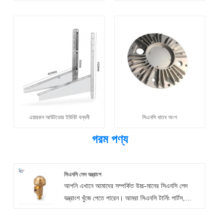
এয়ারকন আউটডোর ইউনিট বন্ধনী
সিএনসি ধাতব অংশ
গরম পণ্য
সিএনসি লেদ যন্ত্রাংশ
আপনি এখানে আমাদের সম্পর্কিত উচ্চ-মানের সিএনসি লেদ
যন্ত্রাংশ খুঁজে পেতে পারেন। আমরা সিএনসি টার্নিং পার্টস,
সিএনসি লেদ মেশিনিং পার্টস, সিএনসি টার্নিং মেশিনিং পার্টস এবং