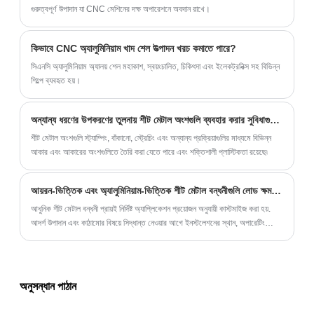
গুরুত্বপূর্ণ উপাদান যা CNC মেশিনের দক্ষ অপারেশনে অবদান রাখে।
কিভাবে CNC অ্যালুমিনিয়াম খাদ শেল উত্পাদন খরচ কমাতে পারে?
সিএনসি অ্যালুমিনিয়াম অ্যালয় শেল মহাকাশ, স্বয়ংচালিত, চিকিৎসা এবং ইলেকট্রনিক্স সহ বিভিন্ন
শিল্পে ব্যবহৃত হয়।
অন্যান্য ধরণের উপকরণের তুলনায় শীট মেটাল অংশগুলি ব্যবহার করার সুবিধাগুলি কী কী?
শীট মেটাল অংশগুলি স্ট্যাম্পিং, বাঁকানো, স্ট্রেচিং এবং অন্যান্য প্রক্রিয়াগুলির মাধ্যমে বিভিন্ন
আকার এবং আকারের অংশগুলিতে তৈরি করা যেতে পারে এবং শক্তিশালী প্লাস্টিকতা রয়েছে৷
আয়রন-ভিত্তিক এবং অ্যালুমিনিয়াম-ভিত্তিক শীট মেটাল বন্ধনীগুলি লোড ক্ষমতা এবং প্রয়োগের মধ্যে কীভাবে আলাদা?
আধুনিক শীট মেটাল বন্ধনী প্রায়ই নির্দিষ্ট অ্যাপ্লিকেশন প্রয়োজন অনুযায়ী কাস্টমাইজ করা হয়.
আদর্শ উপাদান এবং কাঠামোর বিষয়ে সিদ্ধান্ত নেওয়ার আগে ইনস্টলেশনের স্থান, অপারেটিং
পরিবেশ, কম্পন প্রতিরোধের এবং প্রত্যাশিত পরিষেবা সময়কালের মতো বিষয়গুলি অবশ্যই
বিবেচনা করা উচিত।
অনুসন্ধান পাঠান