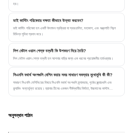
হয়।
ডাই কাস্টিং পরিষেবার দক্ষতা কীভাবে উন্নত করবেন?
ডাই কাস্টিং পরিষেবা হল একটি উৎপাদন প্রক্রিয়া যা স্বয়ংচালিত, মহাকাশ, এবং যন্ত্রপাতি শিল্পে
বিভিন্ন সুবিধা প্রদান করে।
লিপ মেটাল ওয়াল শেল্ফ বন্ধনী কি উপকরণ দিয়ে তৈরি?
লিপ মেটাল ওয়াল শেল্ফ বন্ধনী হল আপনার বাড়ির জন্য এক ধরনের প্রয়োজনীয় হার্ডওয়্যার।
সিএনসি যথার্থ অংশগুলি মেশিন করার সময় সাধারণ সমস্যার মুখোমুখি কী কী?
সাধারণ সিএনসি মেশিনিংয়ের বিষয়ে সিএনসি যথার্থ অংশগুলি ফ্র্যাকচার, পৃষ্ঠের স্ক্র্যাচগুলি এবং
ক্র্যাকিং অন্তর্ভুক্ত রয়েছে। হুয়ানার চীনের একজন শীর্ষস্থানীয় নির্মাতা, উচ্চমানের কাস্টম
মেশিনযুক্ত অংশ সরবরাহ করে।
অনুসন্ধান পাঠান