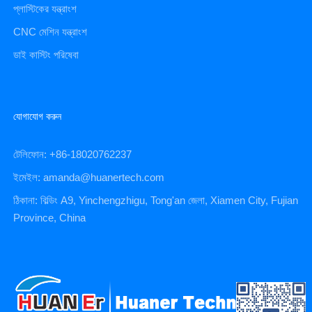
প্লাস্টিকের যন্ত্রাংশ
CNC মেশিন যন্ত্রাংশ
ডাই কাস্টিং পরিষেবা
যোগাযোগ করুন
টেলিফোন: +86-18020762237
ইমেইল: amanda@huanertech.com
ঠিকানা: বিল্ডিং A9, Yinchengzhigu, Tong'an জেলা, Xiamen City, Fujian
Province, China