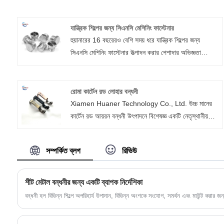
যান্ত্রিক শিল্পের জন্য সিএনসি মেশিনিং ফাস্টেনার
হুয়ানারের 16 বছরেরও বেশি সময় ধরে যান্ত্রিক শিল্পের জন্য
সিএনসি মেশিনিং ফাস্টেনার উত্পাদন করার পেশাদার অভিজ্ঞতা
রয়েছে। ফাস্টেনার হল এক ধরণের যান্ত্রিক অংশ যা যান্ত্রিকভাবে
দুই বা ততোধিক বস্তুকে একত্রে যুক্ত বা সংযুক্ত করে, যা শক্তি,
ইলেকট্রনিক্স, বৈদ্যুতিক, যান্ত্রিক, রাসায়নিক, ধাতুবিদ্যা, ছাঁচ,
রোমা কার্টেন রড লোহার বন্ধনী
জলবাহী এবং অন্যান্য শিল্প সহ বিভিন্ন শিল্পে ব্যাপকভাবে ব্যবহার
Xiamen Huaner Technology Co., Ltd. উচ্চ মানের
করা যেতে পারে। বিভিন্ন যন্ত্রপাতি বা সরঞ্জামে, আপনি সিএনসি
কার্টেন রড আয়রন বন্ধনী উৎপাদনে বিশেষজ্ঞ একটি নেতৃস্থানীয়
মেশিনযুক্ত ফাস্টেনারগুলির বিস্তৃত পরিসর দেখতে পারেন।
প্রস্তুতকারক, আমাদের পণ্য-- রোমা কার্টেন রড আয়রন বন্ধনী,
স্থিতিশীলতা এবং স্থায়িত্ব নিশ্চিত করতে উন্নত প্রযুক্তি এবং
সম্পর্কিত ব্লগ
রিভিউ
উচ্চ মানের উপকরণ দিয়ে তৈরি করা হয়। চেহারা এবং সুন্দর
চেহারা। এই বন্ধনীগুলি শুধুমাত্র নির্মাণের ক্ষেত্রেই মজবুত নয়, এর
সাথে রয়েছে অত্যাধুনিক ডিজাইন এবং বিস্তৃত শৈলীর বিকল্পগুলি, যা
শীট মেটাল বন্ধনীর জন্য একটি ব্যাপক নির্দেশিকা
বিভিন্ন ধরণের হোম ডেকোর স্কিমের সাথে পুরোপুরি একত্রিত হতে
বন্ধনী হল বিভিন্ন শিল্পে অপরিহার্য উপাদান, বিভিন্ন অংশকে সংযোগ, সমর্থন এবং মাউন্ট করার
পারে, স্থানটিতে কমনীয়তা এবং শৈলী যোগ করে।