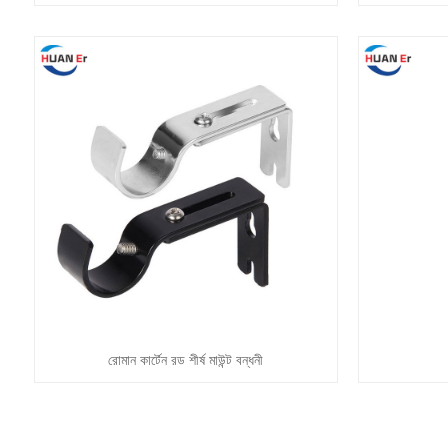
রোমান কার্টেন রড শীর্ষ মাউন্ট বন্ধনী