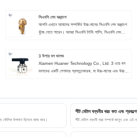
সিএনসি লেদ যন্ত্রাংশ
আপনি এখানে আমাদের সম্পর্কিত উচ্চ-মানের সিএনসি লেদ যন্ত্রাংশ
খুঁজে পেতে পারেন। আমরা সিএনসি টার্নিং পার্টস, সিএনসি লেদ
মেশিনিং পার্টস, সিএনসি টার্নিং মেশিনিং পার্টস এবং সিএনসি মিলিং
মেশিন পার্টস তৈরিতে বিশেষজ্ঞ। প্রতিটি রপ্তানি যোগ্য পণ্য
নিশ্চিত করতে আমরা CNC লেদ যন্ত্রাংশের মান নিয়ন্ত্রণ প্রক্রিয়া
3 উপায় বল ভালভ
উন্নত করেছি।
Xiamen Huaner Technology Co., Ltd. 3 ওয়ে বল
ভালভের একটি পেশাদার প্রস্তুতকারক, যা উচ্চ-মানের এবং উচ্চ-
কর্মক্ষমতা তরল নিয়ন্ত্রণ সমাধান প্রদানের জন্য নিবেদিত। আমাদের
3 ওয়ে বল ভালভগুলি পেট্রোলিয়াম, রাসায়নিক, জল চিকিত্সা এবং
অন্যান্য ক্ষেত্রে ব্যাপকভাবে ব্যবহৃত হয় কারণ তাদের স্থায়িত্ব,
সহজ অপারেশন এবং চমৎকার সিলিং কর্মক্ষমতা। উন্নত উত্পাদন
সরঞ্জাম এবং কঠোর মান নিয়ন্ত্রণের সাথে, আমরা কেবল ব্যয়-কার্যকর
শীট মেটাল বন্ধনীর খরচ কত এবং প্রকল্পে
পণ্য সরবরাহ করি না, বৈচিত্র্যময় অ্যাপ্লিকেশনের চাহিদা মেটাতে
 জন্য মৌলিক উপাদান হিসেবে কাজ করে।
শীট মেটাল বন্ধনী খরচ সম্পর্কে জানুন এবং এই তথ্
কাস্টমাইজড সমাধানও সরবরাহ করি।