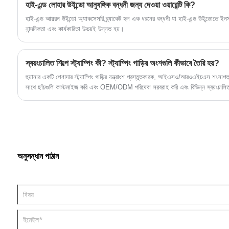
হাই-এন্ড লোহার উইন্ডো আনুষঙ্গিক বন্ধনী জন্য দেওয়া ওয়ারেন্টি কি?
হাই-এন্ড আয়রন উইন্ডো অ্যাকসেসরি ব্র্যাকেট হল এক ধরনের বন্ধনী যা হাই-এন্ড উইন্ডোতে ইন
নান্দনিকতা এবং কার্যকারিতা উভয়ই উন্নত হয়।
স্বয়ংচালিত শিল্পে স্ট্যাম্পিং কী? স্ট্যাম্পিং গাড়ির অংশগুলি কীভাবে তৈরি হয়?
হুয়ানার একটি পেশাদার স্ট্যাম্পিং গাড়ির যন্ত্রাংশ প্রস্তুতকারক, আইএসও/আরওএইচএস শংসাপ
সাথে ছাঁচগুলি কাস্টমাইজ করি এবং OEM/ODM পরিষেবা সরবরাহ করি এবং বিভিন্ন স্বয়ংচালিত
করতে পারি।
অনুসন্ধান পাঠান