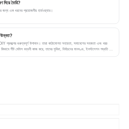
ণ দিয়ে তৈরি?
র জন্য এক ধরনের প্রয়োজনীয় হার্ডওয়্যার।
প উন্নত?
ং DIY প্রকল্পের গুরুত্বপূর্ণ উপাদান। তারা কাঠামোগত সহায়তা, সমাবেশের সহজতা এবং খরচ
কিভাবে শীট মেটাল বন্ধনী কাজ করে, তাদের সুবিধা, নির্বাচনের মানদণ্ড, ইনস্টলেশন পদ্ধতি এবং
কে সচেতন পছন্দ করতে সাহায্য করে।