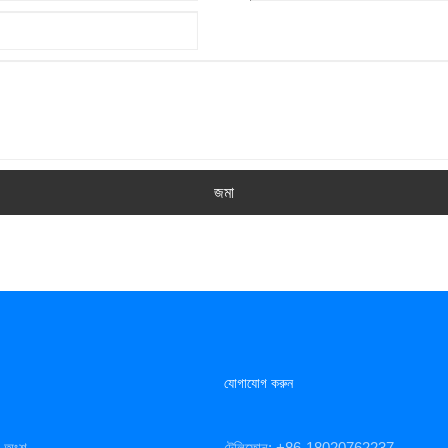
জমা
যোগাযোগ করুন
িং অংশ
টেলিফোন: +86-18020762237