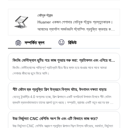
আমাদের উন্নত লেজার কাটিয়া প্রক্রিয়া, ld ালাই প্রযুক্তি
বিভিন্ন বাজারের চাহিদা মেটাতে নমনীয় কাস্টমাইজেশন পরিষেবা
এবং পৃষ্ঠের চিকিত্সার ক্ষমতার কারণে। আমাদের র‌্যাকগুলি
সরবরাহ করি।
আইএসও 9001 প্রত্যয়িত এবং সিই সম্মতি, গুণমান এবং
নোটবুক স্ট্যান্ড
Huaner একজন পেশাদার নোটবুক স্ট্যান্ড প্রস্তুতকারক।
সুরক্ষা নিশ্চিত করতে প্রত্যয়িত। সামঞ্জস্যযোগ্য তারের তাক
আমাদের ল্যাপটপ সমর্থনগুলি স্ট্যাম্পিং প্রযুক্তি ব্যবহার করে
কাস্টমাইজড এবং চাকা দিয়ে সজ্জিত করা যেতে পারে এবং শেল্ফ
উচ্চ-মানের শীট মেটাল দিয়ে তৈরি। আমাদের কারখানা প্রতি
ডিজাইনটি অপসারণযোগ্য।
সম্পর্কিত ব্লগ
রিভিউ
মাসে 500,000 ইউনিটের বেশি উত্পাদন করতে পারে। আমরা
কাস্টমাইজেশন পরিষেবাও প্রদান করি।
কিংমিং ফেস্টিভ্যাল ছুটির পরে কাজ পুনরায় শুরু করা: প্রতিফলন এবং এগিয়ে যাওয়া
কিংমিং ফেস্টিভ্যালের শান্তিপূর্ণ প্রতিধ্বনি ধীরে ধীরে ম্লান হয়ে যাওয়ার সাথে সাথে আমরা
পেশাদার জীবনের ছন্দে ফিরে আসি।
শীট মেটাল হুক প্রযুক্তি শিল্প উন্নয়নে বিপ্লব ঘটায়, উৎপাদন দক্ষতা বাড়ায়
যেহেতু ইন্ডাস্ট্রি 4.0 অগ্রসর হচ্ছে, শিল্প উত্পাদনে একটি অপরিহার্য উপাদান হিসাবে শীট মেটাল
হুকগুলি ক্রমবর্ধমানভাবে তাদের তাত্পর্য তুলে ধরছে। সম্প্রতি, হুয়ানার একটি নতুন ধরণের হুক তৈরি
করেছে।
উচ্চ নির্ভুলতা CNC মেশিনিং অংশ কি এবং এটি কিভাবে কাজ করে?
উচ্চ নির্ভুলতা CNC মেশিনিং যন্ত্রাংশ প্রযুক্তি উত্পাদন শিল্পে বিপ্লব ঘটিয়েছে, যথার্থতা, নির্ভুলতা