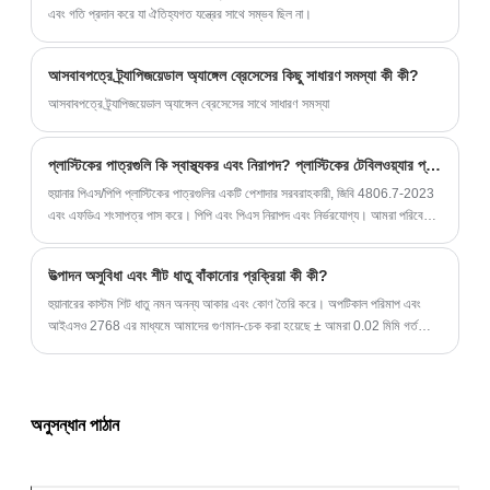
এবং গতি প্রদান করে যা ঐতিহ্যগত যন্ত্রের সাথে সম্ভব ছিল না।
আসবাবপত্রে ট্র্যাপিজয়েডাল অ্যাঙ্গেল ব্রেসেসের কিছু সাধারণ সমস্যা কী কী?
আসবাবপত্রে ট্র্যাপিজয়েডাল অ্যাঙ্গেল ব্রেসেসের সাথে সাধারণ সমস্যা
প্লাস্টিকের পাত্রগুলি কি স্বাস্থ্যকর এবং নিরাপদ? প্লাস্টিকের টেবিলওয়্যার প্রতিস্থাপন কী?
হুয়ানার পিএস/পিপি প্লাস্টিকের পাত্রগুলির একটি পেশাদার সরবরাহকারী, জিবি 4806.7-2023
এবং এফডিএ শংসাপত্র পাস করে। পিপি এবং পিএস নিরাপদ এবং নির্ভরযোগ্য। আমরা পরিবেশ
বান্ধব পিএলএ বায়োডেগ্রেডেবল টেবিলওয়্যার এবং বাঁশ ফাইবার হাই-এন্ড সিরিজও সরবরাহ করি।
উত্পাদন অসুবিধা এবং শীট ধাতু বাঁকানোর প্রক্রিয়া কী কী?
হুয়ানারের কাস্টম শিট ধাতু নমন অনন্য আকার এবং কোণ তৈরি করে। অপটিকাল পরিমাপ এবং
আইএসও 2768 এর মাধ্যমে আমাদের গুণমান-চেক করা হয়েছে ± আমরা 0.02 মিমি গর্ত
সহনশীলতা অর্জন করতে পারি। আমাদের প্রোটোটাইপ/ছোট ব্যাচ 7 দিনের নমুনা বিতরণ সহ
প্রস্তুত।
অনুসন্ধান পাঠান