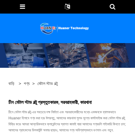
বাড়ি
>
পণ্য
>
মেটাল স্টাড বল্টু
চীন মেটাল স্টাড বল্টু প্রস্তুতকারক, সরবরাহকারী, কারখানা
চীনে মেটাল স্টাড বল্টু-এর সবচেয়ে দক্ষ নির্মাতা এবং সরবরাহকারীদের মধ্যে একজনকে ব্যাপকভাবে
Huaner হিসাবে গণ্য করা হয়৷ উপরন্তু, আমাদের কারখানা সুলভ মূল্যে কাস্টমাইজ করা মেটাল স্টাড বল্টু
বিক্রি করে৷ আমরা আন্তরিকভাবে ক্লায়েন্টদের স্বাগত জানাই যারা আমাদের পণ্যগুলি পাইকারি কিনতে চান;
আমাদের গ্রাহকদের ডিসকাউন্ট অফার ছাড়াও, আমাদের পণ্য অবিশ্বাস্যভাবে গুণমান এবং নতুন.