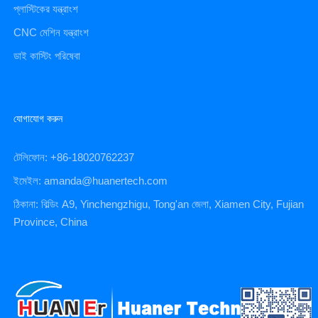
প্লাস্টিকের যন্ত্রাংশ
CNC মেশিন যন্ত্রাংশ
ডাই কাস্টিং পরিষেবা
যোগাযোগ করুন
টেলিফোন: +86-18020762237
ইমেইল: amanda@huanertech.com
ঠিকানা: বিল্ডিং A9, Yinchengzhigu, Tong'an জেলা, Xiamen City, Fujian
Province, China